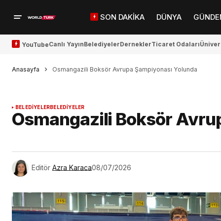
SON DAKİKA
DÜNYA
GÜNDE
Canlı Yayın
Belediyeler
Dernekler
Ticaret Odaları
Üniver
YouTube
Anasayfa
Osmangazili Boksör Avrupa Şampiyonası Yolunda
BELEDİYELER
BELEDİYELER
Osmangazili Boksör Avru
Editör
Azra Karaca
08/07/2026