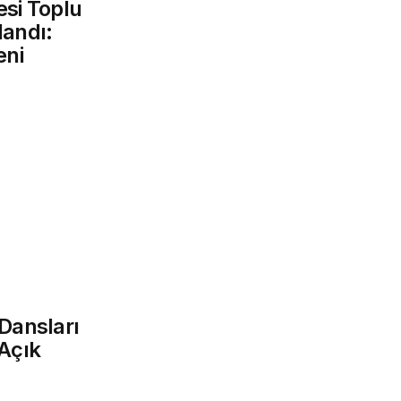
esi Toplu
landı:
eni
Dansları
 Açık