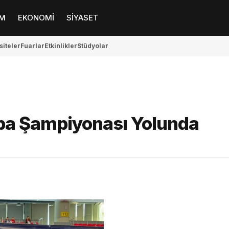
M
EKONOMİ
SİYASET
siteler
Fuarlar
Etkinlikler
Stüdyolar
pa Şampiyonası Yolunda