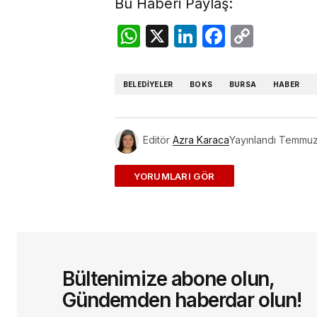
Bu Haberi Paylaş:
WhatsApp
X
LinkedIn
Facebo
Copy
Link
BELEDIYELER
BOKS
BURSA
HABER
Editör
Azra Karaca
Yayınlandı
Temmuz
ADD A COMMENT
E-posta adresiniz yayınlanmayac
Bültenimize abone olun,
Yorum
*
Gündemden haberdar olun!