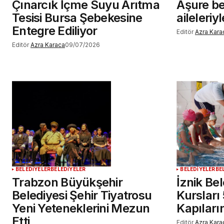
Çınarcık İçme Suyu Arıtma
Aşure be
Tesisi Bursa Şebekesine
aileleriy
Entegre Ediliyor
Editör
Azra Kara
Editör
Azra Karaca
09/07/2026
BELEDİYELER
BELEDİYELER
BELEDİYELER
BE
Trabzon Büyükşehir
İznik Be
Belediyesi Şehir Tiyatrosu
Kursları
Yeni Yeteneklerini Mezun
Kapıların
Etti
Editör
Azra Kara