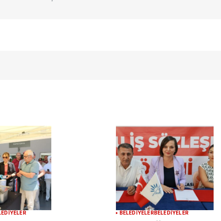
E-postanız
*
ılması
te
.
LEDİYELER
BELEDİYELER
BELEDİYELER