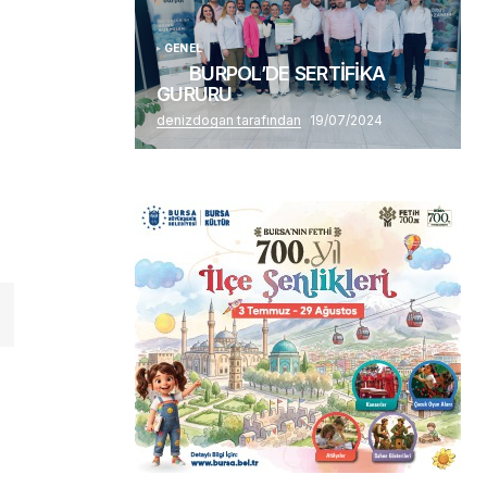
GENEL
BURPOL’DE SERTİFİKA
GURURU
denizdogan tarafından
19/07/2024