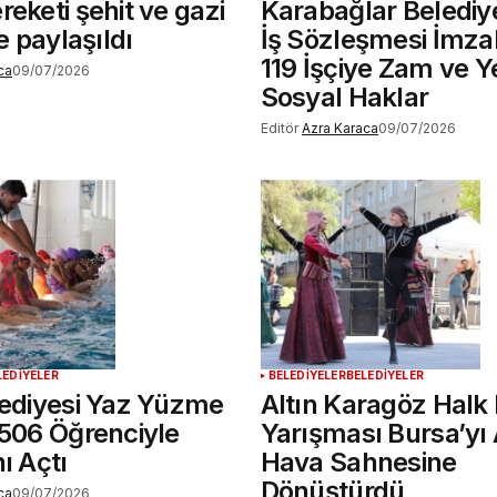
reketi şehit ve gazi
Karabağlar Belediy
le paylaşıldı
İş Sözleşmesi İmza
119 İşçiye Zam ve Y
ca
09/07/2026
Sosyal Haklar
Editör
Azra Karaca
09/07/2026
LEDİYELER
BELEDİYELER
BELEDİYELER
lediyesi Yaz Yüzme
Altın Karagöz Halk 
 506 Öğrenciyle
Yarışması Bursa’yı
ı Açtı
Hava Sahnesine
Dönüştürdü
ca
09/07/2026