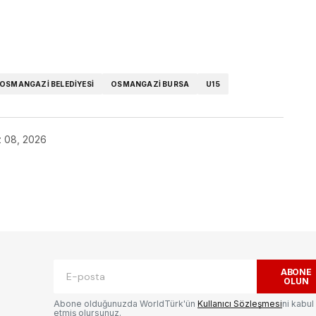
ok
OSMANGAZI BELEDIYESI
OSMANGAZI BURSA
U15
 08, 2026
ak.
Gerekli alanlar
*
ile işaretlenmişlerdir
ABONE
OLUN
Abone olduğunuzda WorldTürk'ün
Kullanıcı Sözleşmesi
ni kabul
etmiş olursunuz.