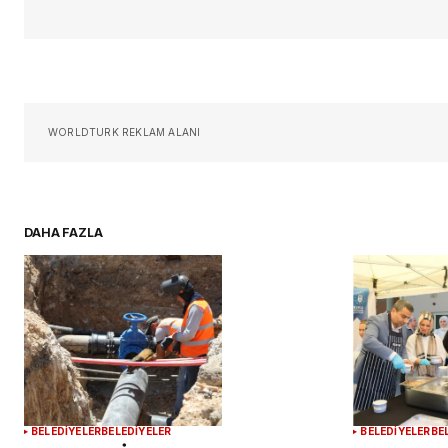
Sizin adınız
*
Daha sonraki yorumlarımda kullan
WORLDTURK REKLAM ALANI
için adım, e-posta adresim ve si
adresim bu tarayıcıya kaydedilsin
DAHA FAZLA
YORUM GÖNDER
BELEDİYELER
BELEDİYELER
BELEDİYELER
BE