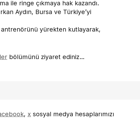
rma ile ringe çıkmaya hak kazandı.
kan Aydın, Bursa ve Türkiye’yi
ntrenörünü yürekten kutlayarak,
ler
bölümünü ziyaret ediniz…
acebook
,
x
sosyal medya hesaplarımızı