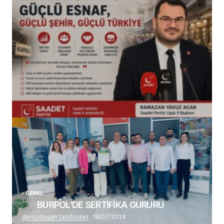
(başlıksız)
Alaattin Karahan tarafından
14/07/2026
GENEL
BURPOL’DE SERTİFİKA GURURU
denizdogan tarafından
19/07/2024