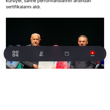
kursiyer, sahne performanslarının ardından
sertifikalarını aldı.
Trabzon Büyükşehir Belediyesi
Şehir
Tiyatrosu
, 2025-2026 dönemi Uygulamalı
Tiyatro Eğitimi’ni başarıyla tamamlayan