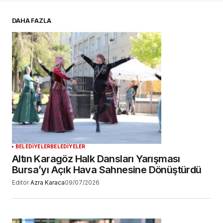
E-postanız
*
DAHA FAZLA
Daha sonraki yorumlarımda kullanılması için
adım, e-posta adresim ve site adresim bu
tarayıcıya kaydedilsin.
YORUM GÖNDER
BELEDİYELER
BELEDİYELER
Altın Karagöz Halk Dansları Yarışması
Bursa’yı Açık Hava Sahnesine Dönüştürdü
Editör
Azra Karaca
09/07/2026