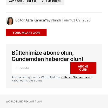
YAZ SPOR KURSLARI
YÜZME KURSU
Editör
Azra Karaca
Yayınlandı
Temmuz 09, 2026
ADD A COMMENT
Bültenimize abone olun,
E-posta adresiniz yayınlanmayacak.
Gerekli
alanlar
*
ile işaretlenmişlerdir
Gündemden haberdar olun!
ABONE
OLUN
Yorum
*
Abone olduğunuzda WorldTürk'ün
Kullanıcı Sözleşmesi
ni
kabul etmiş olursunuz.
Sizin adınız
*
WORLDTURK REKLAM ALANI