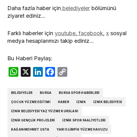
Daha fazla haber için
belediyeler
bölümünü
ziyaret ediniz…
Farklı haberler için
youtube
,
facebook
,
x
sosyal
medya hesaplarımızı takip ediniz…
Bu Haberi Paylaş:
WhatsApp
X
LinkedIn
Facebook
Copy
Link
BELEDIYELER
BURSA
BURSA SPOR HABERLERI
ÇOCUK YÜZME EĞITIMI
HABER
IZNIK
İZNIK BELEDIYESI
İZNIK BELEDIYESI YAZ YÜZME KURSLARI
İZNIK GENÇLIK PROJELERI
İZNIK SPOR FAALIYETLERI
KAĞAN MEHMET USTA
YARI OLIMPIK YÜZME HAVUZU