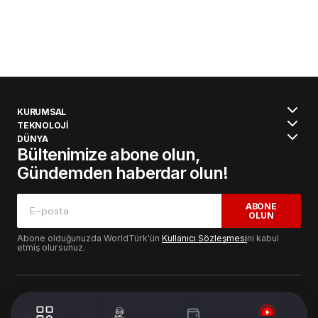
KURUMSAL
TEKNOLOJİ
DÜNYA
Bültenimize abone olun,
Gündemden haberdar olun!
ABONE
OLUN
Abone olduğunuzda WorldTürk'ün
Kullanıcı Sözleşmesi
ni kabul
etmiş olursunuz.
© 2024 WorldTurk. Tüm Hakları Saklıdır. - Tasarım & Geliştirme :
Volion's