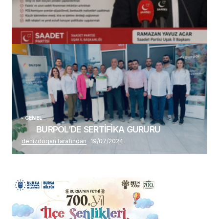
(başlıksız)
Alaattin Karahan tarafından
14/07/2026
GENEL
BURPOL’DE SERTİFİKA GURURU
denizdogan tarafından
19/07/2024