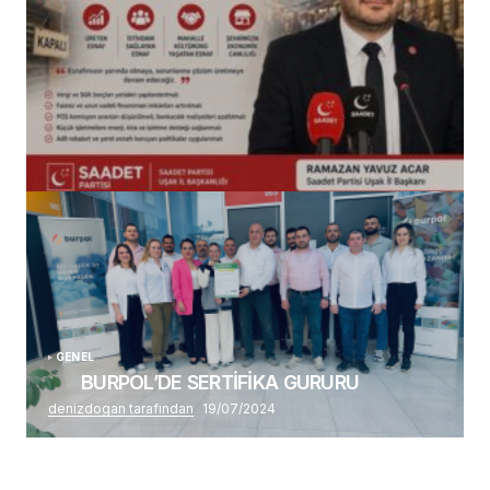
(başlıksız)
Alaattin Karahan tarafından
14/07/2026
GENEL
BURPOL’DE SERTİFİKA GURURU
denizdogan tarafından
19/07/2024