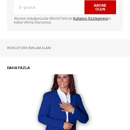
ABONE
OLUN
Yorum
*
Abone olduğunuzda WorldTürk'ün
Kullanıcı Sözleşmesi
ni
kabul etmiş olursunuz.
Sizin adınız
*
WORLDTURK REKLAM ALANI
E-postanız
*
DAHA FAZLA
Daha sonraki yorumlarımda kullanılması için
adım, e-posta adresim ve site adresim bu
tarayıcıya kaydedilsin.
YORUM GÖNDER