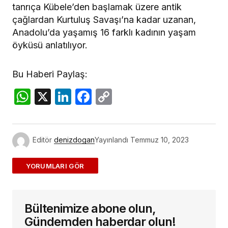
tanrıça Kübele’den başlamak üzere antik
çağlardan Kurtuluş Savaşı’na kadar uzanan,
Anadolu’da yaşamış 16 farklı kadının yaşam
öyküsü anlatılıyor.
Bu Haberi Paylaş:
WhatsApp
X
LinkedIn
Facebook
Copy
Link
Editör
denizdogan
Yayınlandı
Temmuz 10, 2023
ADD A COMMENT
Bültenimize abone olun,
E-posta adresiniz yayınlanmayacak.
Gerekli
alanlar
*
ile işaretlenmişlerdir
Gündemden haberdar olun!