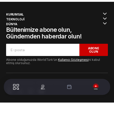
KURUMSAL
TEKNOLOJİ
DÜNYA
Bültenimize abone olun,
Gündemden haberdar olun!
ABONE
OLUN
Abone olduğunuzda WorldTürk'ün
Kullanıcı Sözleşmesi
ni kabul
etmiş olursunuz.
© 2024 WorldTurk. Tüm Hakları Saklıdır. - Tasarım & Geliştirme :
Volion's