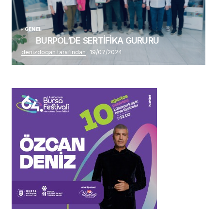
GENEL
BURPOL’DE SERTİFİKA GURURU
denizdogan tarafından
19/07/2024