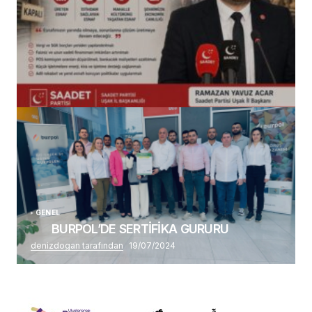
(başlıksız)
Alaattin Karahan tarafından
14/07/2026
GENEL
BURPOL’DE SERTİFİKA GURURU
denizdogan tarafından
19/07/2024