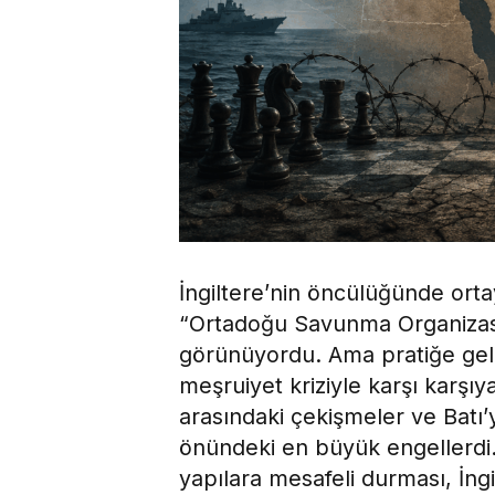
İngiltere’nin öncülüğünde ort
“Ortadoğu Savunma Organizasy
görünüyordu. Ama pratiğe geli
meşruiyet kriziyle karşı karşıya
arasındaki çekişmeler ve Batı’y
önündeki en büyük engellerdi.
yapılara mesafeli durması, İng