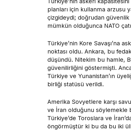
Türkiye’nin askeri kapasitesin
planları için kullanma arzusu y
çizgideydi; doğrudan güvenlik 
mümkün olduğunca NATO çatısı
Türkiye’nin Kore Savaşı’na as
noktası oldu. Ankara, bu fedak
düşündü. Nitekim bu hamle, Bat
güvenilirliğini göstermişti. An
Türkiye ve Yunanistan’ın üyeliği 
birliği statüsü verildi.
Amerika Sovyetlere karşı sav
ve İran olduğunu söylemekle bir
Türkiye’de Toroslara ve İran’d
öngörmüştür ki bu da bu iki ü