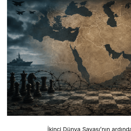
İkinci Dünya Savaşı’nın ardın