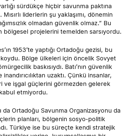
 varlığı sürdükçe hiçbir savunma paktına
. Mısırlı liderlerin şu yaklaşımı, dönemin
Bağımsızlık olmadan güvenlik olmaz.” Bu
n bölgesel projelerini temelden sarsıyordu.
es’ın 1953’te yaptığı Ortadoğu gezisi, bu
 koydu. Bölge ülkeleri için öncelik Sovyet
sömürgecilik baskısıydı. Batı’nın güvenlik
 inandırıcılıktan uzaktı. Çünkü insanlar,
ri ve işgal güçlerini görmezden gelerek
kabul etmiyordu.
ı da Ortadoğu Savunma Organizasyonu da
lerin planları, bölgenin sosyo-politik
. Türkiye ise bu süreçte kendi stratejik
lirsizlikler yerine, kurumsallaşmış bir