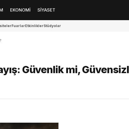
M
EKONOMİ
SİYASET
siteler
Fuarlar
Etkinlikler
Stüdyolar
?
yış: Güvenlik mi, Güvensizl