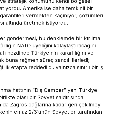
i ve stratejik konumunu kendi bölgesel
atıyordu. Amerika ise daha temkinli bir
garantileri vermekten kaçınıyor, çözümleri
 altında üretmek istiyordu.
ker göndermesi, bu denklemde bir kırılma
ârlığın NATO üyeliğini kolaylaştıracağını
ı nezdinde Türkiye’nin kararlılığını ve
cak buna rağmen süreç sancılı ilerledi;
ilk etapta reddedildi, yalnızca sınırlı bir iş
unma hattının “Dış Çember” yani Türkiye
likte olası bir Sovyet saldırısında
a da Zagros dağlarına kadar geri çekilmeyi
lkenin en az 2/3’ünün Sovyetler tarafından