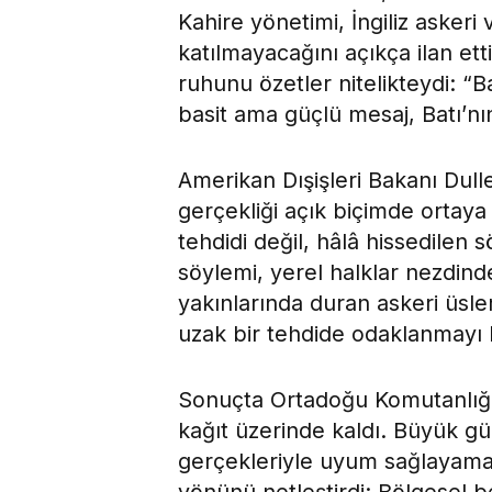
Kahire yönetimi, İngiliz askeri
katılmayacağını açıkça ilan etti
ruhunu özetler nitelikteydi: “
basit ama güçlü mesaj, Batı’nı
Amerikan Dışişleri Bakanı Dull
gerçekliği açık biçimde ortaya
tehdidi değil, hâlâ hissedilen 
söylemi, yerel halklar nezdinde
yakınlarında duran askeri üsle
uzak bir tehdide odaklanmayı 
Sonuçta Ortadoğu Komutanlığ
kağıt üzerinde kaldı. Büyük güç
gerçekleriyle uyum sağlayamadı
yönünü netleştirdi: Bölgesel be