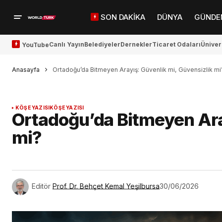
SON DAKİKA
DÜNYA
GÜNDE
Canlı Yayın
Belediyeler
Dernekler
Ticaret Odaları
Üniver
YouTube
Anasayfa
Ortadoğu’da Bitmeyen Arayış: Güvenlik mi, Güvensizlik mi
KÖŞE YAZISI
KÖŞE YAZISI
Ortadoğu’da Bitmeyen Ara
mi?
Editör
Prof. Dr. Behçet Kemal Yeşilbursa
30/06/2026