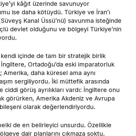
iye’yi kâğıt üzerinde savunuyor
umu ise daha kötüydü. Türkiye ve İran’ı
ı (Süveyş Kanal Üssü’nü) savunma isteğinde
üçlü devlet olduğunu ve bölgeyi Türkiye’nin
yordu.
kendi içinde de tam bir stratejik birlik
İngiltere, Ortadoğu’da eski imparatorluk
n; Amerika, daha küresel ama aynı
aşım sergiliyordu. İki müttefik arasında
 ciddi görüş ayrılıkları vardı: İngiltere onu
rak görürken, Amerika Akdeniz ve Avrupa
 bileşeni olarak değerlendiriyordu.
belki de en belirleyici unsurdu. Özellikle
bölgeye dair planlarını çıkmaza soktu.