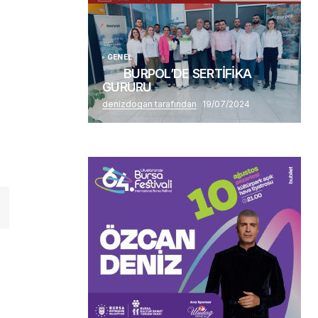
GENEL
BURPOL’DE SERTİFİKA
GURURU
denizdogan tarafından
19/07/2024