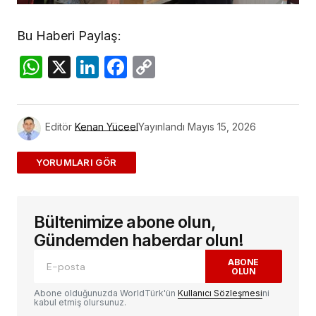
Bu Haberi Paylaş:
WhatsApp
X
LinkedIn
Facebook
Copy
Link
Editör
Kenan Yüceel
Yayınlandı
Mayıs 15, 2026
ADD A COMMENT
Bültenimize abone olun,
E-posta adresiniz yayınlanmayacak.
Gerekli
alanlar
*
ile işaretlenmişlerdir
Gündemden haberdar olun!
ABONE
OLUN
Yorum
*
Abone olduğunuzda WorldTürk'ün
Kullanıcı Sözleşmesi
ni
kabul etmiş olursunuz.