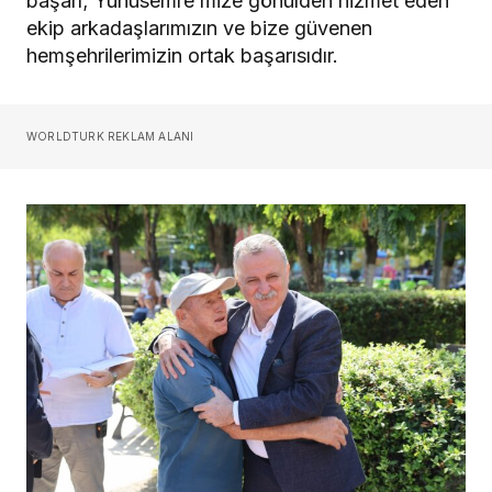
başarı; Yunusemre’mize gönülden hizmet eden
ekip arkadaşlarımızın ve bize güvenen
hemşehrilerimizin ortak başarısıdır.
WORLDTURK REKLAM ALANI