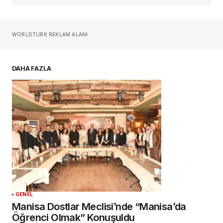
Sizin adınız
*
WORLDTURK REKLAM ALANI
E-postanız
*
DAHA FAZLA
Daha sonraki yorumlarımda kullanılması için
adım, e-posta adresim ve site adresim bu
tarayıcıya kaydedilsin.
YORUM GÖNDER
GENEL
Manisa Dostlar Meclisi’nde “Manisa’da
Öğrenci Olmak” Konuşuldu