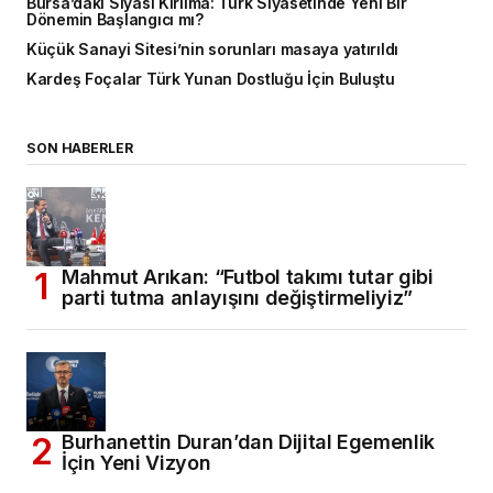
Bursa’daki Siyasi Kırılma: Türk Siyasetinde Yeni Bir
Dönemin Başlangıcı mı?
Küçük Sanayi Sitesi’nin sorunları masaya yatırıldı
Kardeş Foçalar Türk Yunan Dostluğu İçin Buluştu
SON HABERLER
Mahmut Arıkan: “Futbol takımı tutar gibi
parti tutma anlayışını değiştirmeliyiz”
Burhanettin Duran’dan Dijital Egemenlik
İçin Yeni Vizyon