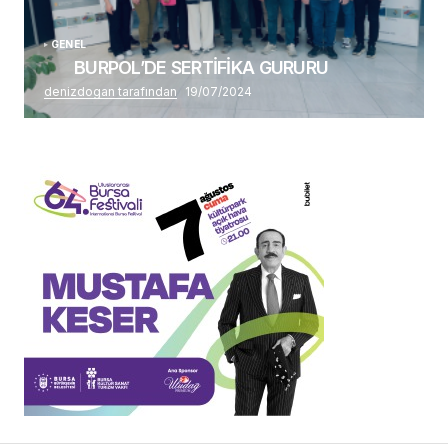
GENEL
BURPOL’DE SERTİFİKA GURURU
denizdogan tarafından
19/07/2024