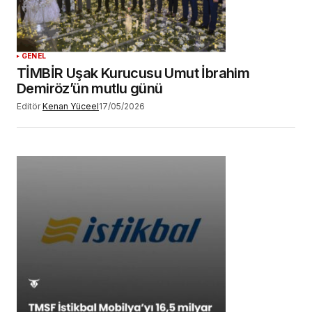
YORUM GÖNDER
GENEL
TİMBİR Uşak Kurucusu Umut İbrahim
Demiröz’ün mutlu günü
Editör
Kenan Yüceel
17/05/2026