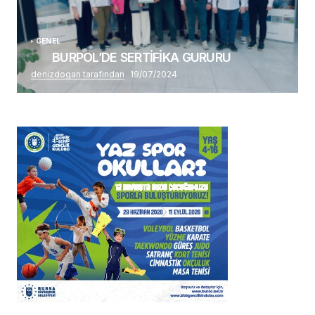
GENEL
BURPOL’DE SERTİFİKA GURURU
denizdogan tarafından
19/07/2024