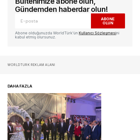
Bültenimize abone olun,
E-posta adresiniz yayınlanmayacak.
Gerekli
alanlar
*
ile işaretlenmişlerdir
Gündemden haberdar olun!
ABONE
OLUN
Yorum
*
Abone olduğunuzda WorldTürk'ün
Kullanıcı Sözleşmesi
ni
kabul etmiş olursunuz.
Sizin adınız
*
WORLDTURK REKLAM ALANI
E-postanız
*
DAHA FAZLA
Daha sonraki yorumlarımda kullanılması için
adım, e-posta adresim ve site adresim bu
tarayıcıya kaydedilsin.