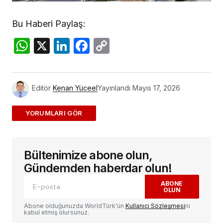
Bu Haberi Paylaş:
WhatsApp
X
LinkedIn
Facebook
Copy
Link
Editör
Kenan Yüceel
Yayınlandı
Mayıs 17, 2026
ADD A COMMENT
Bültenimize abone olun,
E-posta adresiniz yayınlanmayacak.
Gerekli
alanlar
*
ile işaretlenmişlerdir
Gündemden haberdar olun!
ABONE
OLUN
Yorum
*
Abone olduğunuzda WorldTürk'ün
Kullanıcı Sözleşmesi
ni
kabul etmiş olursunuz.