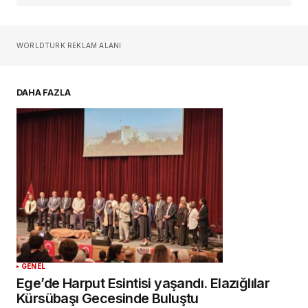
Sizin adınız
*
WORLDTURK REKLAM ALANI
E-postanız
*
DAHA FAZLA
Daha sonraki yorumlarımda kullanılması için
adım, e-posta adresim ve site adresim bu
tarayıcıya kaydedilsin.
YORUM GÖNDER
GENEL
Ege’de Harput Esintisi yaşandı. Elazığlılar
Kürsübaşı Gecesinde Buluştu