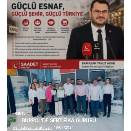
(başlıksız)
Alaattin Karahan tarafından
14/07/2026
GENEL
BURPOL’DE SERTİFİKA GURURU
denizdogan tarafından
19/07/2024