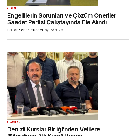
GENEL
Engellilerin Sorunları ve Çözüm Önerileri
Saadet Partisi Çalıştayında Ele Alındı
Editör
Kenan Yüceel
18/05/2026
GENEL
Denizli Kurslar Birliği’nden Velilere
“Merdiven Altı Kurs” Uyarısı