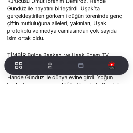
Kurucusu Umut İbrahim Demiröz, Hande
Gündüz ile hayatını birleştirdi. Uşak’ta
gerçekleştirilen görkemli düğün töreninde genç
çiftin mutluluğuna aileleri, yakınları, Uşak
protokolü ve medya camiasından çok sayıda
isim ortak oldu.
TİMBİR Bölge Başkanı ve Uşak Egem TV
Yönetim Kurulu Başkanı Soner Demiröz’ün oğlu,
TİMBİR Uşak Kurucusu Umut İbrahim Demiröz,
Hande Gündüz ile dünya evine girdi. Yoğun
katılımla gerçekleşen düğün töreninde Demiröz
ve Gündüz aileleri davetlileri ağırlarken, genç
çiftin mutluluğu geceye damga vurdu.
Düğün törenine Uşak Valisi Serdar Kartal, Uşak
Milletvekili Fahrettin Tuğrul, Uşak Milletvekili Ali
Karaboğa, eski Merkez Bankası Başkanı