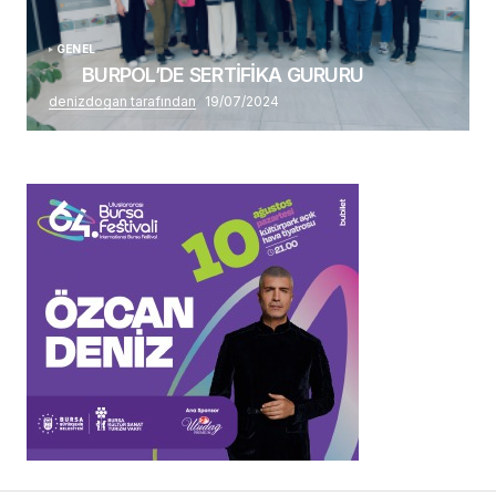
GENEL
BURPOL’DE SERTİFİKA GURURU
denizdogan tarafından
19/07/2024