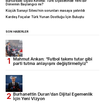
Bursa’daki Siyasi Kırılma: Türk Siyasetinde Yeni Bir
Dönemin Başlangıcı mı?
Küçük Sanayi Sitesi’nin sorunları masaya yatırıldı
Kardeş Foçalar Türk Yunan Dostluğu İçin Buluştu
SON HABERLER
Mahmut Arıkan: “Futbol takımı tutar gibi
parti tutma anlayışını değiştirmeliyiz”
Burhanettin Duran’dan Dijital Egemenlik
İçin Yeni Vizyon