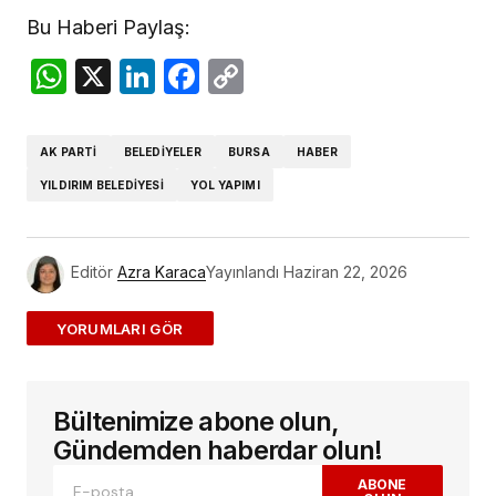
Bu Haberi Paylaş:
WhatsApp
X
LinkedIn
Facebook
Copy
Link
AK PARTI
BELEDIYELER
BURSA
HABER
YILDIRIM BELEDIYESI
YOL YAPIMI
Editör
Azra Karaca
Yayınlandı
Haziran 22, 2026
ADD A COMMENT
Bültenimize abone olun,
E-posta adresiniz yayınlanmayacak.
Gerekli
alanlar
*
ile işaretlenmişlerdir
Gündemden haberdar olun!
ABONE