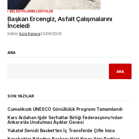
BELEDİYELER
BELEDİYELER
Başkan Ercengiz, Asfalt Çalışmalarını
İnceledi
Editör
Azra Karaca
23/06/2026
ARA
ARA
SON YAZILAR
Cumalıkızık UNESCO Gönüllülük Programı Tamamlandı
Kars Ardahan Iğdır Serhatlar Birliği Federasyonu’ndan
Ankara’da Unutulmaz Âşıklar Gecesi
Yukatel Denizli Basket’ten İç Transferde Çifte İmza