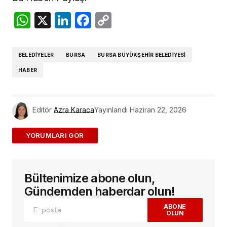
WhatsApp
X
LinkedIn
Facebook
Copy
Link
BELEDIYELER
BURSA
BURSA BÜYÜKŞEHIR BELEDIYESI
HABER
Editör
Azra Karaca
Yayınlandı
Haziran 22, 2026
ADD A COMMENT
Bültenimize abone olun,
E-posta adresiniz yayınlanmayacak.
Gerekli
alanlar
*
ile işaretlenmişlerdir
Gündemden haberdar olun!
ABONE
OLUN
Yorum
*