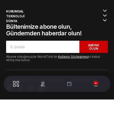
KURUMSAL
TEKNOLOJİ
DÜNYA
Bültenimize abone olun,
Gündemden haberdar olun!
ABONE
OLUN
Abone olduğunuzda WorldTürk'ün
Kullanıcı Sözleşmesi
ni kabul
etmiş olursunuz.
© 2024 WorldTurk. Tüm Hakları Saklıdır. - Tasarım & Geliştirme :
Volion's