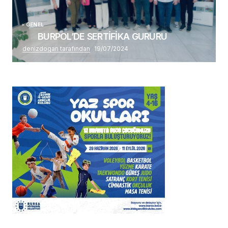
GENEL
BURPOL’DE SERTİFİKA GURURU
denizdogan tarafından
19/07/2024