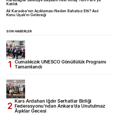
Karabağlar Belediye Başkanı Helil Kınay Yeni Parti’ye
Katıldı
Ali Karaoba’nın Açıklaması Neden Rahatsız Etti? Asıl
Konu Uşak’ın Geleceği
SON HABERLER
Cumalıkızık UNESCO Gönüllülük Programı
Tamamlandı
Kars Ardahan Iğdır Serhatlar Birliği
Federasyonu’ndan Ankara’da Unutulmaz
Âşıklar Gecesi