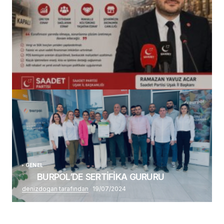
(başlıksız)
Alaattin Karahan tarafından
14/07/2026
GENEL
BURPOL’DE SERTİFİKA GURURU
denizdogan tarafından
19/07/2024