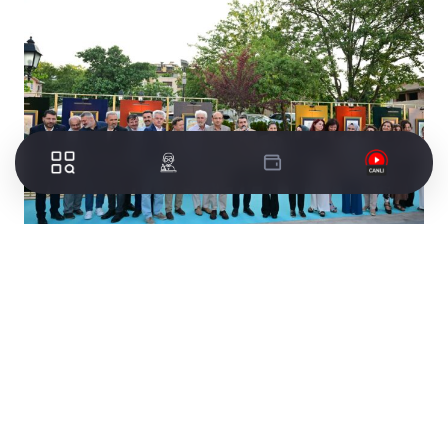
Yıldırım Belediyesi, ‘Beylikten Cihan Devleti’ne’
temasıyla başlattığı 2025-2026 Kültür Sanat
Sezonu’nda, Bursa’nın fethini; tarihi, kültürel,
sanatsal ve felsefi açıdan ele almaya devam
ediyor. Bu kapsamda; Kültür ve Sosyal İşler
Müdürlüğü tarafından ‘Maddi ve Manevi
Yönleriyle Bursa’nın Fethi Minyatür Yarışması