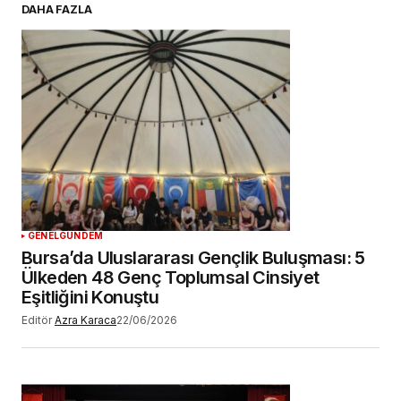
DAHA FAZLA
Daha sonraki yorumlarımda kullanılması için
adım, e-posta adresim ve site adresim bu
tarayıcıya kaydedilsin.
YORUM GÖNDER
GENEL
GÜNDEM
Bursa’da Uluslararası Gençlik Buluşması: 5
Ülkeden 48 Genç Toplumsal Cinsiyet
Eşitliğini Konuştu
Editör
Azra Karaca
22/06/2026