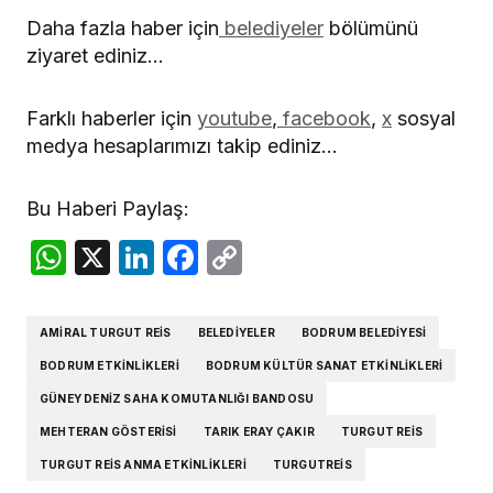
Daha fazla haber için
belediyeler
bölümünü
ziyaret ediniz…
Farklı haberler için
youtube
,
facebook
,
x
sosyal
medya hesaplarımızı takip ediniz…
Bu Haberi Paylaş:
WhatsApp
X
LinkedIn
Facebook
Copy
Link
AMIRAL TURGUT REIS
BELEDIYELER
BODRUM BELEDIYESI
BODRUM ETKINLIKLERI
BODRUM KÜLTÜR SANAT ETKINLIKLERI
GÜNEY DENIZ SAHA KOMUTANLIĞI BANDOSU
MEHTERAN GÖSTERISI
TARIK ERAY ÇAKIR
TURGUT REIS
TURGUT REIS ANMA ETKINLIKLERI
TURGUTREIS