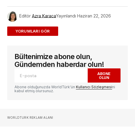
Editör
Azra Karaca
Yayınlandı
Haziran 22, 2026
ADD A COMMENT
Bültenimize abone olun,
E-posta adresiniz yayınlanmayacak.
Gerekli
alanlar
*
ile işaretlenmişlerdir
Gündemden haberdar olun!
ABONE
OLUN
Yorum
*
Abone olduğunuzda WorldTürk'ün
Kullanıcı Sözleşmesi
ni
kabul etmiş olursunuz.
Sizin adınız
*
WORLDTURK REKLAM ALANI
E-postanız
*