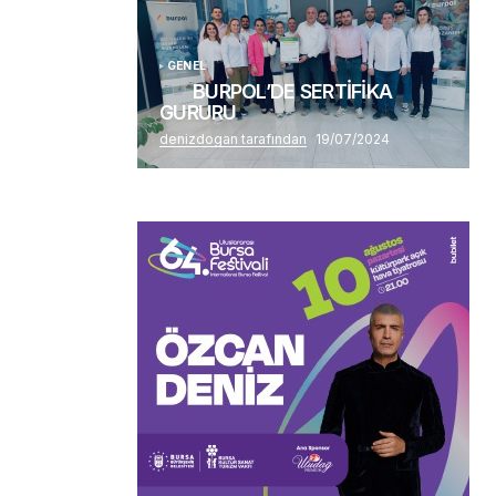
GENEL
BURPOL’DE SERTİFİKA
GURURU
denizdogan tarafından
19/07/2024