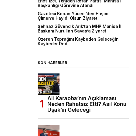
Enes İzci, Yeniden Refah Partisi Manisa İl
Başkanlığı Görevine Atandı
Gazeteci Kenan Yüceel’den Haşim
Çimen’e Hayırlı Olsun Ziyareti
Şehnaz Güvendik Arık’tan MHP Manisa İl
Başkanı Nurullah Savaş’a Ziyaret
Özeren Toprağını Kaybeden Geleceğini
Kaybeder Dedi
SON HABERLER
Ali Karaoba’nın Açıklaması
Neden Rahatsız Etti? Asıl Konu
Uşak’ın Geleceği