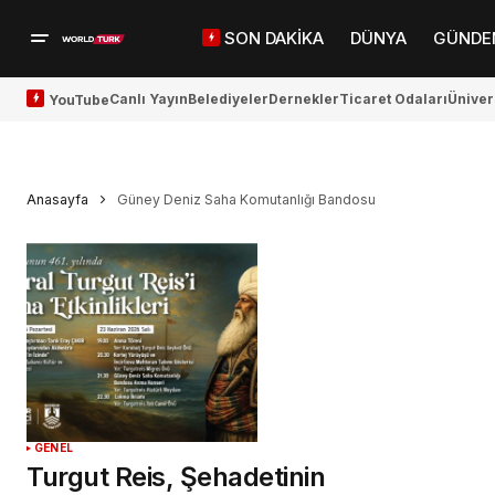
SON DAKİKA
DÜNYA
GÜNDE
Canlı Yayın
Belediyeler
Dernekler
Ticaret Odaları
Üniver
YouTube
Anasayfa
Güney Deniz Saha Komutanlığı Bandosu
GENEL
Turgut Reis, Şehadetinin