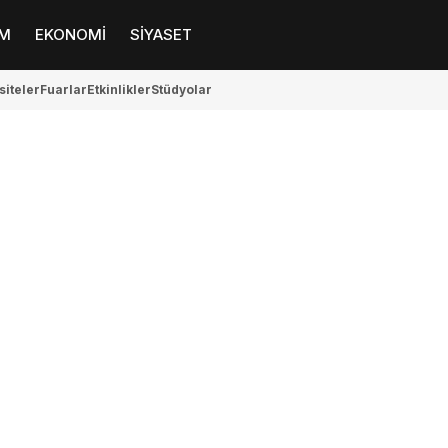
M
EKONOMİ
SİYASET
siteler
Fuarlar
Etkinlikler
Stüdyolar