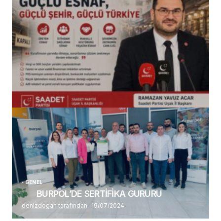
(başlıksız)
Alaattin Karahan tarafından
14/07/2026
GENEL
BURPOL’DE SERTİFİKA GURURU
denizdogan tarafından
19/07/2024