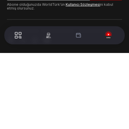
Abone olduğunuzda WorldTürk'ün
Kullanıcı Sözleşmesi
ni kabul
etmiş olursunuz.
© 2024 WorldTurk. Tüm Hakları Saklıdır. - Tasarım & Geliştirme :
Volion's