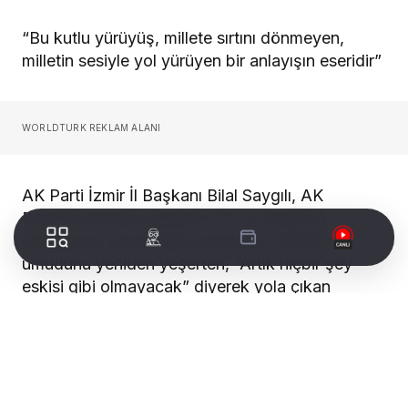
“Bu kutlu yürüyüş, millete sırtını dönmeyen,
milletin sesiyle yol yürüyen bir anlayışın eseridir”
WORLDTURK REKLAM ALANI
AK Parti İzmir İl Başkanı Bilal Saygılı, AK
Parti’nin iktidara gelişinin 23. yıl dönümü
dolayısıyla yayınladığı mesajında, Milletin
umudunu yeniden yeşerten, “Artık hiçbir şey
eskisi gibi olmayacak” diyerek yola çıkan
liderimiz, Cumhurbaşkanımız Recep Tayyip
Erdoğan önderliğinde, Türkiye sadece bir siyasi
değişim değil, bir medeniyet dirilişi yaşadı. Bu
kutlu yürüyüş, millete sırtını dönmeyen, milletin
sesiyle yol yürüyen bir anlayışın eseridir.