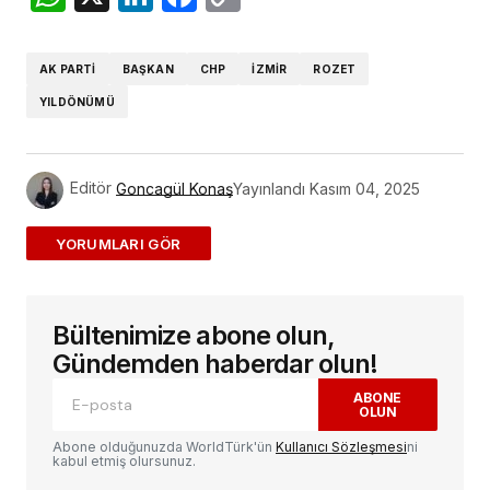
Link
AK PARTİ
BAŞKAN
CHP
İZMİR
ROZET
YILDÖNÜMÜ
Editör
Goncagül Konaş
Yayınlandı
Kasım 04, 2025
ADD A COMMENT
Bültenimize abone olun,
E-posta adresiniz yayınlanmayacak.
Gerekli
alanlar
*
ile işaretlenmişlerdir
Gündemden haberdar olun!
ABONE
OLUN
Yorum
*
Abone olduğunuzda WorldTürk'ün
Kullanıcı Sözleşmesi
ni
kabul etmiş olursunuz.