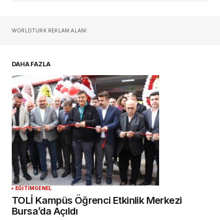
Sizin adınız
*
WORLDTURK REKLAM ALANI
E-postanız
*
DAHA FAZLA
Daha sonraki yorumlarımda kullanılması için
adım, e-posta adresim ve site adresim bu
tarayıcıya kaydedilsin.
YORUM GÖNDER
EĞİTİM
GENEL
TOLİ Kampüs Öğrenci Etkinlik Merkezi
Bursa’da Açıldı