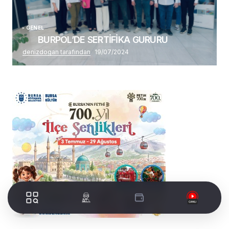
GENEL
BURPOL’DE SERTİFİKA GURURU
denizdogan tarafından
19/07/2024