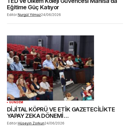
TED ve Ülkem Koleji Güvencesi Manisa’da
Eğitime Güç Katıyor
Editör
Nurgül Yılmaz
24/06/2026
GÜNDEM
DİJİTAL KÖPRÜ VE ETİK GAZETECİLİKTE
YAPAY ZEKA DÖNEMİ…
Editör
Hüseyin Zorkun
24/06/2026