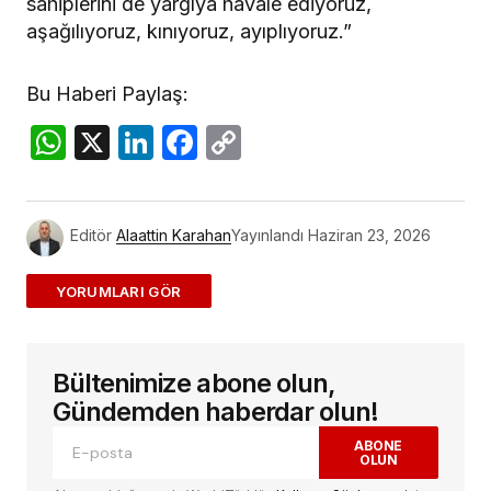
sahiplerini de yargıya havale ediyoruz,
aşağılıyoruz, kınıyoruz, ayıplıyoruz.”
Bu Haberi Paylaş:
WhatsApp
X
LinkedIn
Facebook
Copy
Link
Editör
Alaattin Karahan
Yayınlandı
Haziran 23, 2026
ADD A COMMENT
Bültenimize abone olun,
E-posta adresiniz yayınlanmayacak.
Gerekli
alanlar
*
ile işaretlenmişlerdir
Gündemden haberdar olun!
ABONE
OLUN
Yorum
*