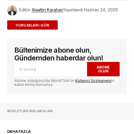
Editör
Alaattin Karahan
Yayınlandı
Haziran 24, 2026
ADD A COMMENT
Bültenimize abone olun,
E-posta adresiniz yayınlanmayacak.
Gerekli
alanlar
*
ile işaretlenmişlerdir
Gündemden haberdar olun!
ABONE
OLUN
Yorum
*
Abone olduğunuzda WorldTürk'ün
Kullanıcı Sözleşmesi
ni
kabul etmiş olursunuz.
Sizin adınız
*
WORLDTURK REKLAM ALANI
E-postanız
*
DAHA FAZLA