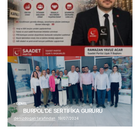
(başlıksız)
Alaattin Karahan tarafından
14/07/2026
GENEL
BURPOL’DE SERTİFİKA GURURU
denizdogan tarafından
19/07/2024