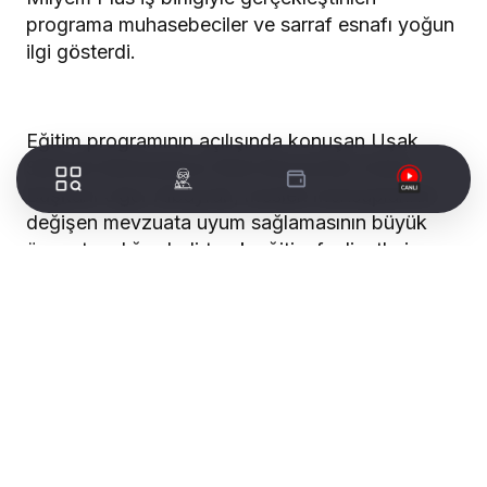
programa muhasebeciler ve sarraf esnafı yoğun
ilgi gösterdi.
Eğitim programının açılışında konuşan Uşak
Serbest Muhasebeci Mali Müşavirler Odası
Başkanı Uğur Albayrak, meslek mensuplarının
değişen mevzuata uyum sağlamasının büyük
önem taşıdığını belirterek eğitim faaliyetlerine
aralıksız devam ettiklerini söyledi.