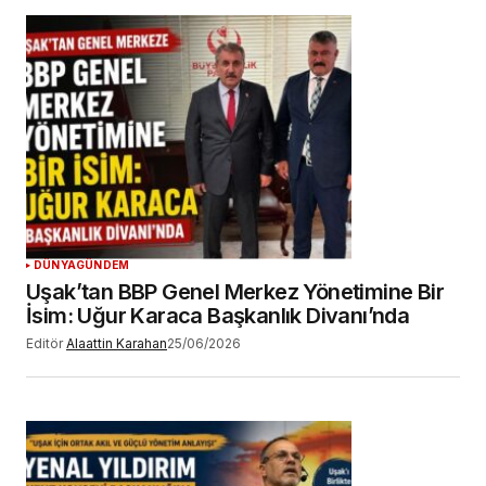
Daha sonraki yorumlarımda kullanılması için
adım, e-posta adresim ve site adresim bu
tarayıcıya kaydedilsin.
YORUM GÖNDER
DÜNYA
GÜNDEM
Uşak’tan BBP Genel Merkez Yönetimine Bir
İsim: Uğur Karaca Başkanlık Divanı’nda
Editör
Alaattin Karahan
25/06/2026