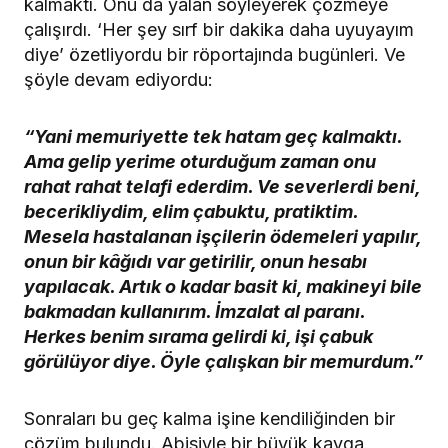
kalmaktı. Onu da yalan söyleyerek çözmeye
çalışırdı. ‘Her şey sırf bir dakika daha uyuyayım
diye’ özetliyordu bir röportajında bugünleri. Ve
şöyle devam ediyordu:
“Yani memuriyette tek hatam geç kalmaktı.
Ama gelip yerime oturduğum zaman onu
rahat rahat telafi ederdim. Ve severlerdi beni,
becerikliydim, elim çabuktu, pratiktim.
Mesela hastalanan işçilerin ödemeleri yapılır,
onun bir kâğıdı var getirilir, onun hesabı
yapılacak. Artık o kadar basit ki, makineyi bile
bakmadan kullanırım. İmzalat al paranı.
Herkes benim sırama gelirdi ki, işi çabuk
görülüyor diye. Öyle çalışkan bir memurdum.”
Sonraları bu geç kalma işine kendiliğinden bir
çözüm bulundu. Abisiyle bir büyük kavga