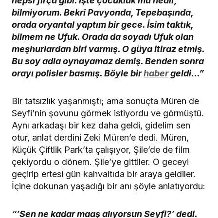
hepsi fırça gibi. İşte çocukluk mu nedir,
bilmiyorum. Bekri Pavyonda, Tepebaşında,
orada oryantal yaptım bir gece. İsim taktık,
bilmem ne Ufuk. Orada da soyadı Ufuk olan
meşhurlardan biri varmış. O güya itiraz etmiş.
Bu soy adla oynayamaz demiş. Benden sonra
orayı polisler basmış. Böyle bir
haber
geldi…”
Bir tatsızlık yaşanmıştı; ama sonuçta Müren de
Seyfi’nin şovunu görmek istiyordu ve görmüştü.
Aynı arkadaşı bir kez daha geldi, gidelim sen
otur, anlat derdini Zeki Müren’e dedi. Müren,
Küçük Çiftlik Park’ta çalışıyor, Şile’de de film
çekiyordu o dönem. Şile’ye gittiler. O geceyi
geçirip ertesi gün kahvaltıda bir araya geldiler.
İçine dokunan yaşadığı bir anı şöyle anlatıyordu:
“’Sen ne kadar maaş alıyorsun Seyfi?’ dedi.