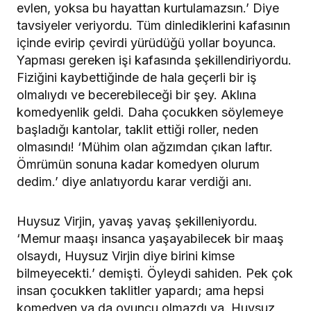
evlen, yoksa bu hayattan kurtulamazsın.’ Diye
tavsiyeler veriyordu. Tüm dinlediklerini kafasının
içinde evirip çevirdi yürüdüğü yollar boyunca.
Yapması gereken işi kafasında şekillendiriyordu.
Fiziğini kaybettiğinde de hala geçerli bir iş
olmalıydı ve becerebileceği bir şey. Aklına
komedyenlik geldi. Daha çocukken söylemeye
başladığı kantolar, taklit ettiği roller, neden
olmasındı! ‘Mühim olan ağzımdan çıkan laftır.
Ömrümün sonuna kadar komedyen olurum
dedim.’ diye anlatıyordu karar verdiği anı.
Huysuz Virjin, yavaş yavaş şekilleniyordu.
‘Memur maaşı insanca yaşayabilecek bir maaş
olsaydı, Huysuz Virjin diye birini kimse
bilmeyecekti.’ demişti. Öyleydi sahiden. Pek çok
insan çocukken taklitler yapardı; ama hepsi
komedyen ya da oyuncu olmazdı ya. Huysuz