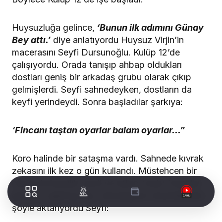
Huysuzluğa gelince,
‘Bunun ilk adımını Günay
Bey attı.’
diye anlatıyordu Huysuz Virjin’in
macerasını Seyfi Dursunoğlu. Kulüp 12’de
çalışıyordu. Orada tanışıp ahbap oldukları
dostları geniş bir arkadaş grubu olarak çıkıp
gelmişlerdi. Seyfi sahnedeyken, dostların da
keyfi yerindeydi. Sonra başladılar şarkıya:
‘Fincanı taştan oyarlar balam oyarlar…”
Koro halinde bir sataşma vardı. Sahnede kıvrak
zekasını ilk kez o gün kullandı. Müstehcen bir
cümle ile karşılık verdi ve salon coştu. İnsanlar
gülüyor, eğleniyordu. Arkadaşının söylediklerini
şöyle aktarıyordu Seyfi: