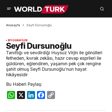
Anasayfa
Seyfi Dursunoğlu
BİYOGRAFİLER
Seyfi Dursunoğlu
Tanıttığı ve sevdirdiği Huysuz Virjin ile gönülleri
fetheden, kıvrak zekâsı, hazır cevap esprileri ile
güldüren, eğlendiren, yaşamın pek çok rengine
şahit olmuş Seyfi Dursunoğlu’nun hayat
hikâyesidir
Bu Haberi Paylaş:
WhatsApp
X
LinkedIn
Facebook
Copy
Link