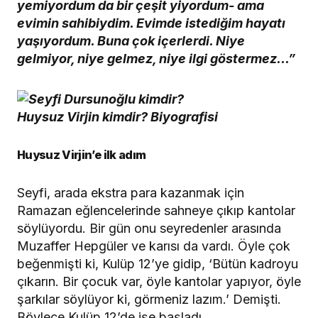
yemiyordum da bir çeşit yiyordum- ama
evimin sahibiydim. Evimde istediğim hayatı
yaşıyordum. Buna çok içerlerdi. Niye
gelmiyor, niye gelmez, niye ilgi göstermez…”
Huysuz Virjin’e ilk adım
Seyfi, arada ekstra para kazanmak için
Ramazan eğlencelerinde sahneye çıkıp kantolar
söylüyordu. Bir gün onu seyredenler arasında
Muzaffer Hepgüler ve karısı da vardı. Öyle çok
beğenmişti ki, Kulüp 12’ye gidip, ‘Bütün kadroyu
çıkarın. Bir çocuk var, öyle kantolar yapıyor, öyle
şarkılar söylüyor ki, görmeniz lazım.’ Demişti.
Böylece Kulüp 12’de işe başladı.