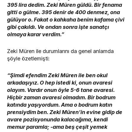
395 lira dedim. Zeki Müren güldü. Bir fenama
gitti o gülme. 395 denir de 400 denmez, ona
gülüyor o. Fakat o kahkaha benim kafama çivi
gibi çakıldı. Ve ondan sonra işte sanatçı
olmaya karar verdim.”
Zeki Müren ile durumlarını da genel anlamda
şöyle özetlemişti:
“Şimdi efendim Zeki Müren ile ben okul
arkadaşıyız. O hep istedi ki, onun avaresi
olayım. Vardır onun öyle 5-6 tane avaresi.
Hiçbir zaman avaresi olmadım. Bir bodrum
katında yaşıyordum. Ama o bodrum katın
prensiydim ben. Zeki Müren’in evine gidip de
avare pozisyonunda kalacağıma, kendi
memur paramla; -ama beş çeşit yemek