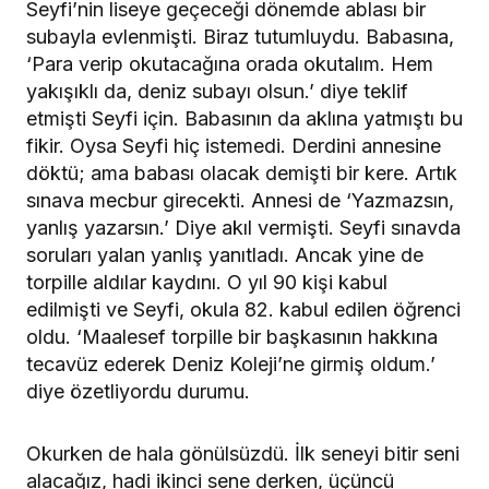
Seyfi’nin liseye geçeceği dönemde ablası bir
subayla evlenmişti. Biraz tutumluydu. Babasına,
‘Para verip okutacağına orada okutalım. Hem
yakışıklı da, deniz subayı olsun.’ diye teklif
etmişti Seyfi için. Babasının da aklına yatmıştı bu
fikir. Oysa Seyfi hiç istemedi. Derdini annesine
döktü; ama babası olacak demişti bir kere. Artık
sınava mecbur girecekti. Annesi de ‘Yazmazsın,
yanlış yazarsın.’ Diye akıl vermişti. Seyfi sınavda
soruları yalan yanlış yanıtladı. Ancak yine de
torpille aldılar kaydını. O yıl 90 kişi kabul
edilmişti ve Seyfi, okula 82. kabul edilen öğrenci
oldu. ‘Maalesef torpille bir başkasının hakkına
tecavüz ederek Deniz Koleji’ne girmiş oldum.’
diye özetliyordu durumu.
Okurken de hala gönülsüzdü. İlk seneyi bitir seni
alacağız, hadi ikinci sene derken, üçüncü