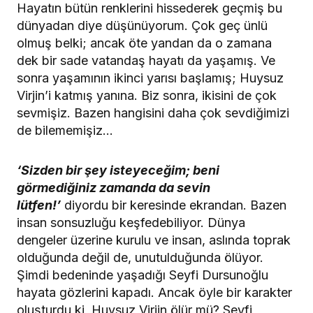
Hayatın bütün renklerini hissederek geçmiş bu
dünyadan diye düşünüyorum. Çok geç ünlü
olmuş belki; ancak öte yandan da o zamana
dek bir sade vatandaş hayatı da yaşamış. Ve
sonra yaşamının ikinci yarısı başlamış; Huysuz
Virjin’i katmış yanına. Biz sonra, ikisini de çok
sevmişiz. Bazen hangisini daha çok sevdiğimizi
de bilememişiz…
‘Sizden bir şey isteyeceğim; beni
görmediğiniz zamanda da sevin
lütfen!’
diyordu bir keresinde ekrandan. Bazen
insan sonsuzluğu keşfedebiliyor. Dünya
dengeler üzerine kurulu ve insan, aslında toprak
olduğunda değil de, unutulduğunda ölüyor.
Şimdi bedeninde yaşadığı Seyfi Dursunoğlu
hayata gözlerini kapadı. Ancak öyle bir karakter
oluşturdu ki, Huysuz Virjin ölür mü? Seyfi