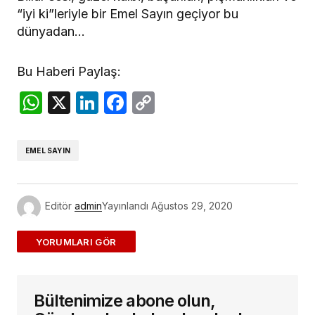
“iyi ki”leriyle bir Emel Sayın geçiyor bu
dünyadan…
Bu Haberi Paylaş:
WhatsApp
X
LinkedIn
Facebook
Copy
Link
EMEL SAYIN
Editör
admin
Yayınlandı
Ağustos 29, 2020
ADD A COMMENT
Bültenimize abone olun,
E-posta adresiniz yayınlanmayacak.
Gerekli
alanlar
*
ile işaretlenmişlerdir