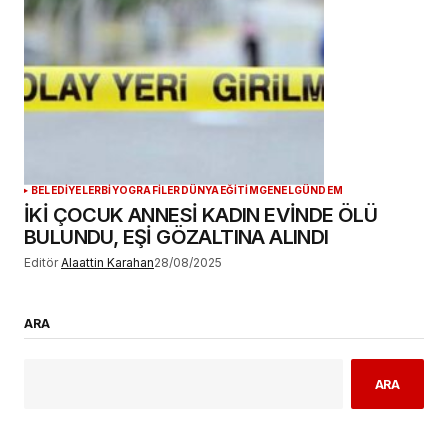
BELEDİYELER
BİYOGRAFİLER
DÜNYA
EĞİTİM
GENEL
GÜNDEM
İKİ ÇOCUK ANNESİ KADIN EVİNDE ÖLÜ
BULUNDU, EŞİ GÖZALTINA ALINDI
Editör
Alaattin Karahan
28/08/2025
ARA
ARA