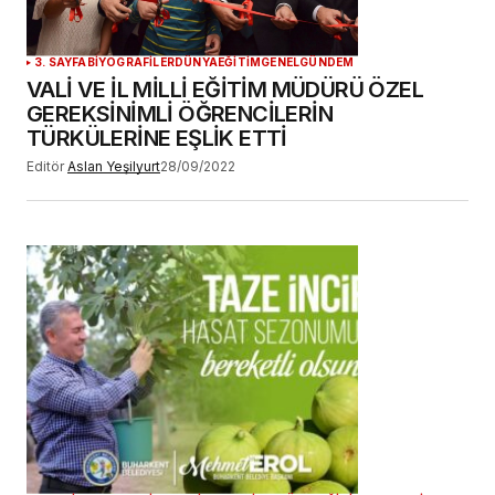
YORUM GÖNDER
3. SAYFA
BİYOGRAFİLER
DÜNYA
EĞİTİM
GENEL
GÜNDEM
VALİ VE İL MİLLİ EĞİTİM MÜDÜRÜ ÖZEL
GEREKSİNİMLİ ÖĞRENCİLERİN
TÜRKÜLERİNE EŞLİK ETTİ
Editör
Aslan Yeşilyurt
28/09/2022