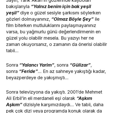
Sayın, Tarık Akan’ın gözlerinde kaybolan
bakışlarıyla
“Yalnız benim için bak yeşil
yeşil”
diye o güzel sesiyle şarkısını söylerken
gözleri dolmayanınız,
“Olmaz Böyle Şey”
ile
film biterken mutluluklarını paylaşmayanınız
varsa, bu yağmurlu günü değerlendirmenin en
güzel yolu olabilir mesela. Bu yazıyı her ne
zaman okuyorsanız, o zamanın da önerisi olabilir
tabii…
Sonra
“Yalancı Yarim”
, sonra
“Gülizar”
,
sonra
“Feride”
… En az sahneye yakıştığı kadar,
beyazperdeye de yakışmıştı…
Sonra televizyona da yakıştı. 2001’de Mehmet
Ali Erbil’in eli merdaneli eşi olarak
“Aşkım
Aşkım”
dizisiyle karşımızdaydı… Ve tabii, daha
pek çok dizi veya programda konuk olarak da