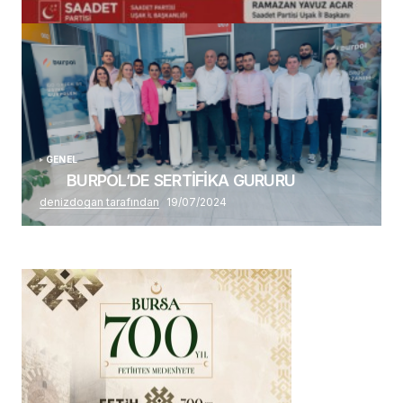
Alaattin Karahan tarafından
14/07/2026
GENEL
BURPOL’DE SERTİFİKA GURURU
denizdogan tarafından
19/07/2024