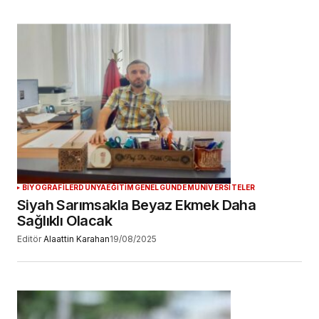
BİYOGRAFİLER
DÜNYA
EĞİTİM
GENEL
GÜNDEM
ÜNİVERSİTELER
Siyah Sarımsakla Beyaz Ekmek Daha
Sağlıklı Olacak
Editör
Alaattin Karahan
19/08/2025