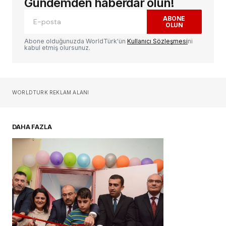
Gündemden haberdar olun!
ABONE
OLUN
Yorum
*
Abone olduğunuzda WorldTürk'ün
Kullanıcı Sözleşmesi
ni
kabul etmiş olursunuz.
Sizin adınız
*
WORLDTURK REKLAM ALANI
E-postanız
*
DAHA FAZLA
Daha sonraki yorumlarımda kullanılması için
adım, e-posta adresim ve site adresim bu
tarayıcıya kaydedilsin.