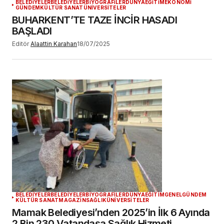
BELEDİYELER
BELEDİYELER
BİYOGRAFİLER
DÜNYA
EĞİTİM
EKONOMİ
GÜNDEM
KÜLTÜR SANAT
ÜNİVERSİTELER
BUHARKENT’TE TAZE İNCİR HASADI
BAŞLADI
Editör
Alaattin Karahan
18/07/2025
BELEDİYELER
BELEDİYELER
BİYOGRAFİLER
DÜNYA
EĞİTİM
GENEL
GÜNDEM
KÜLTÜR SANAT
MAGAZİN
SAĞLIK
ÜNİVERSİTELER
Mamak Belediyesi’nden 2025’in İlk 6 Ayında
2 Bin 230 Vatandaşa Sağlık Hizmeti