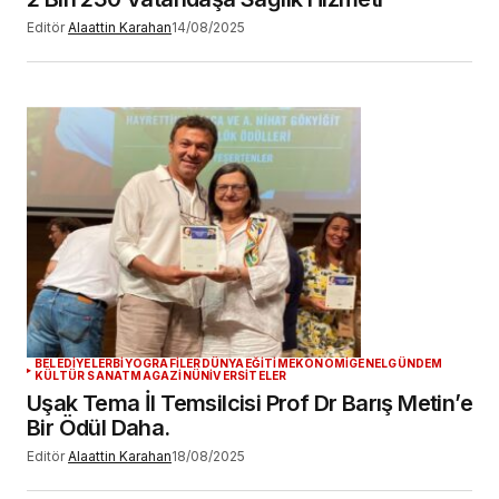
Editör
Alaattin Karahan
14/08/2025
BELEDİYELER
BİYOGRAFİLER
DÜNYA
EĞİTİM
EKONOMİ
GENEL
GÜNDEM
KÜLTÜR SANAT
MAGAZİN
ÜNİVERSİTELER
Uşak Tema İl Temsilcisi Prof Dr Barış Metin’e
Bir Ödül Daha.
Editör
Alaattin Karahan
18/08/2025