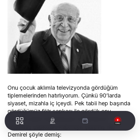
Onu çocuk aklımla televizyonda gördüğüm
tiplemelerinden hatırlıyorum. Çünkü 90’larda
siyaset, mizahla iç içeydi. Pek tabii hep başında
gördüğümüz fötr şapkası ile gördük onu.
1991’de seçim kampanyası sırasında bir
vatandaş şapkasını kapmaya çalışmış da,
Demirel şöyle demiş: