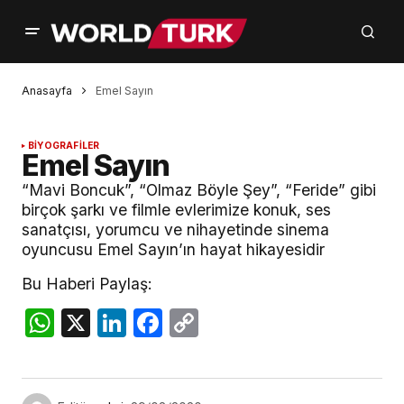
Anasayfa
Emel Sayın
BİYOGRAFİLER
Emel Sayın
“Mavi Boncuk”, “Olmaz Böyle Şey”, “Feride” gibi
birçok şarkı ve filmle evlerimize konuk, ses
sanatçısı, yorumcu ve nihayetinde sinema
oyuncusu Emel Sayın’ın hayat hikayesidir
Bu Haberi Paylaş:
WhatsApp
X
LinkedIn
Facebook
Copy
Link