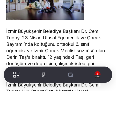
İzmir Büyükşehir Belediye Başkanı Dr. Cemil
Tugay, 23 Nisan Ulusal Egemenlik ve Çocuk
Bayramı’nda koltuğunu ortaokul 6. sınıf
öğrencisi ve İzmir Çocuk Meclisi sözcüsü olan
Derin Taş’a bıraktı. 12 yaşındaki Taş, geri
dönüşüm ve doğa için çalışmak istediğini
belirtti.
İzmir Büyükşehir Belediye Başkanı Dr. Cemil
Tugay, Ulu Önder Gazi Mustafa Kemal
Atatürk’ün dünya çocuklarına armağan ettiği 23
Nisan Ulusal Egemenlik ve Çocuk Bayramı’nda
koltuğunu İzmir Çocuk Meclisi sözcüsü, Atakent