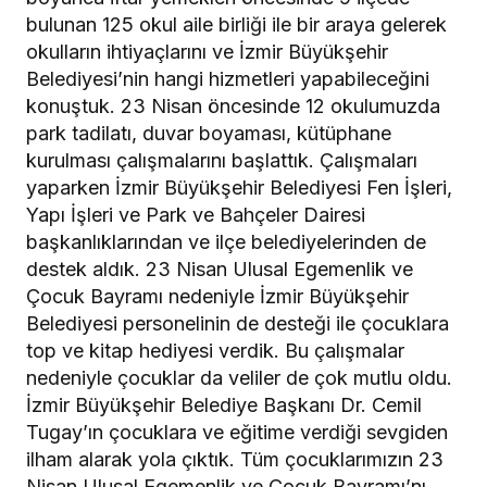
bulunan 125 okul aile birliği ile bir araya gelerek
okulların ihtiyaçlarını ve İzmir Büyükşehir
Belediyesi’nin hangi hizmetleri yapabileceğini
konuştuk. 23 Nisan öncesinde 12 okulumuzda
park tadilatı, duvar boyaması, kütüphane
kurulması çalışmalarını başlattık. Çalışmaları
yaparken İzmir Büyükşehir Belediyesi Fen İşleri,
Yapı İşleri ve Park ve Bahçeler Dairesi
başkanlıklarından ve ilçe belediyelerinden de
destek aldık. 23 Nisan Ulusal Egemenlik ve
Çocuk Bayramı nedeniyle İzmir Büyükşehir
Belediyesi personelinin de desteği ile çocuklara
top ve kitap hediyesi verdik. Bu çalışmalar
nedeniyle çocuklar da veliler de çok mutlu oldu.
İzmir Büyükşehir Belediye Başkanı Dr. Cemil
Tugay’ın çocuklara ve eğitime verdiği sevgiden
ilham alarak yola çıktık. Tüm çocuklarımızın 23
Nisan Ulusal Egemenlik ve Çocuk Bayramı’nı