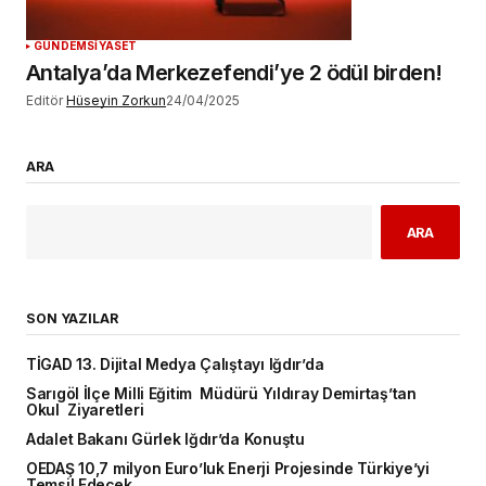
GÜNDEM
SİYASET
Antalya’da Merkezefendi’ye 2 ödül birden!
Editör
Hüseyin Zorkun
24/04/2025
ARA
ARA
SON YAZILAR
TİGAD 13. Dijital Medya Çalıştayı Iğdır’da
Sarıgöl İlçe Milli Eğitim Müdürü Yıldıray Demirtaş’tan
Okul Ziyaretleri
Adalet Bakanı Gürlek Iğdır’da Konuştu
OEDAŞ 10,7 milyon Euro’luk Enerji Projesinde Türkiye’yi
Temsil Edecek