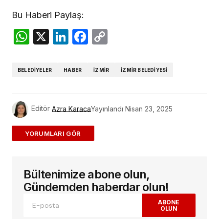
Bu Haberi Paylaş:
WhatsApp
X
LinkedIn
Facebook
Copy
Link
BELEDIYELER
HABER
IZMIR
IZMIR BELEDIYESI
Editör
Azra Karaca
Yayınlandı
Nisan 23, 2025
ADD A COMMENT
Bültenimize abone olun,
E-posta adresiniz yayınlanmayacak.
Gerekli
alanlar
*
ile işaretlenmişlerdir
Gündemden haberdar olun!
ABONE
OLUN
Yorum
*