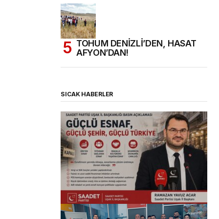
TOHUM DENİZLİ’DEN, HASAT
AFYON’DAN!
SICAK HABERLER
(başlıksız)
Alaattin Karahan tarafından
14/07/2026