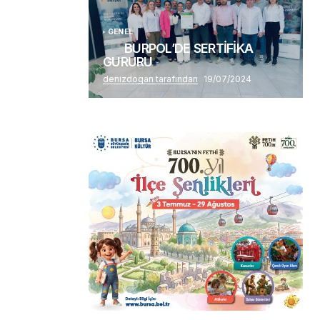
GENEL
BURPOL’DE SERTİFİKA
GURURU
denizdogan tarafından
19/07/2024