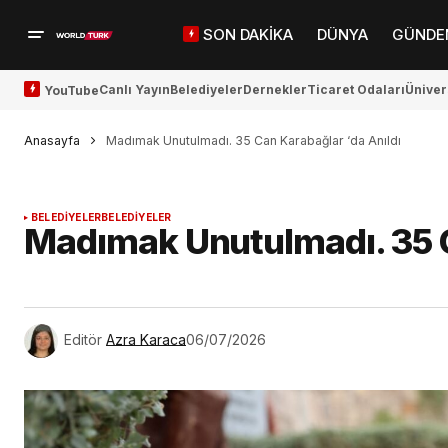
SON DAKİKA
DÜNYA
GÜNDE
Canlı Yayın
Belediyeler
Dernekler
Ticaret Odaları
Üniver
YouTube
Anasayfa
Madımak Unutulmadı. 35 Can Karabağlar ‘da Anıldı
BELEDİYELER
BELEDİYELER
Madımak Unutulmadı. 35 C
Editör
Azra Karaca
06/07/2026