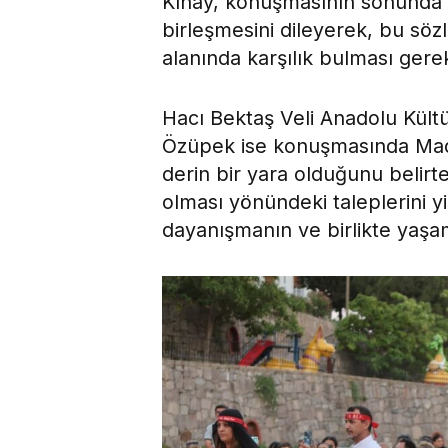
Kınay, konuşmasının sonunda k
birleşmesini dileyerek, bu söz
alanında karşılık bulması gerekt
Hacı Bektaş Veli Anadolu Kül
Özüpek ise konuşmasında Madı
derin bir yara olduğunu belirt
olması yönündeki taleplerini y
dayanışmanın ve birlikte yaşa