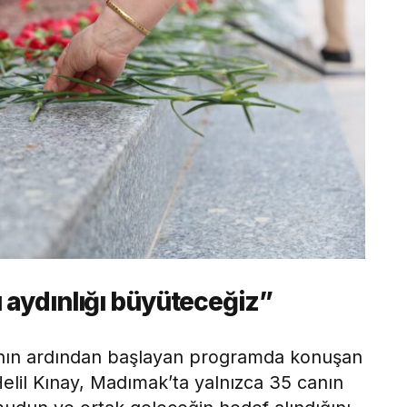
ı aydınlığı büyüteceğiz”
ı’nın ardından başlayan programda konuşan
elil Kınay, Madımak’ta yalnızca 35 canın