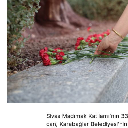
Sivas Madımak Katliamı’nın 33
can, Karabağlar Belediyesi’ni