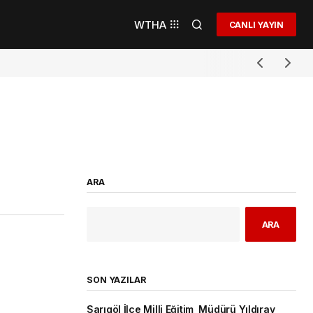
WTHA
CANLI YAYIN
ARA
ARA
SON YAZILAR
Sarıgöl İlçe Milli Eğitim Müdürü Yıldıray