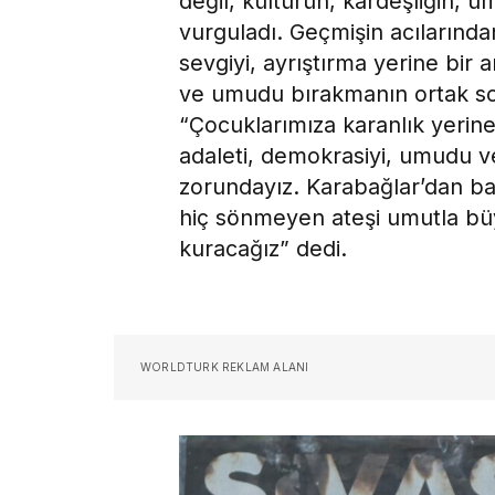
değil, kültürün, kardeşliğin, 
vurguladı. Geçmişin acılarında
sevgiyi, ayrıştırma yerine bir 
ve umudu bırakmanın ortak so
“Çocuklarımıza karanlık yerine 
adaleti, demokrasiyi, umudu 
zorundayız. Karabağlar’dan ba
hiç sönmeyen ateşi umutla büyü
kuracağız” dedi.
WORLDTURK REKLAM ALANI