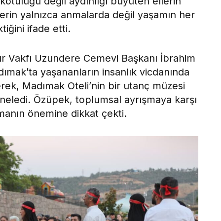
ötülüğü değil aydınlığı büyüten ellerin
lerin yalnızca anmalarda değil yaşamın her
iğini ifade etti.
tür Vakfı Uzundere Cemevi Başkanı İbrahim
mak’ta yaşananların insanlık vicdanında
erek, Madımak Oteli’nin bir utanç müzesi
ineledi. Özüpek, toplumsal ayrışmaya karşı
manın önemine dikkat çekti.