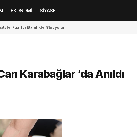
M
EKONOMİ
SİYASET
siteler
Fuarlar
Etkinlikler
Stüdyolar
an Karabağlar ‘da Anıldı