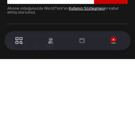
Abone olduğunuzda WorldTürk'ün
Kullanıcı Sözleşmesi
ni kabul
etmiş olursunuz.
© 2024 WorldTurk. Tüm Hakları Saklıdır. - Tasarım & Geliştirme :
Volion's