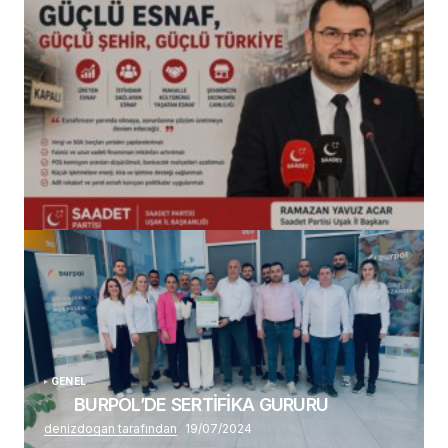
(başlıksız)
Alaattin Karahan tarafından
14/07/2026
GENEL
BURPOL’DE SERTİFİKA GURURU
denizdogan tarafından
19/07/2024