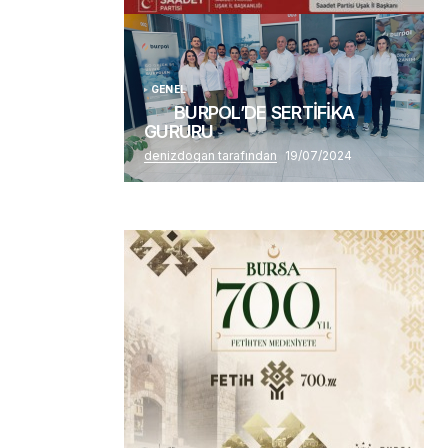
Alaattin Karahan tarafından
14/07/2026
GENEL
BURPOL’DE SERTİFİKA
GURURU
denizdogan tarafından
19/07/2024