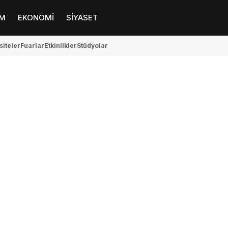
M
EKONOMİ
SİYASET
siteler
Fuarlar
Etkinlikler
Stüdyolar