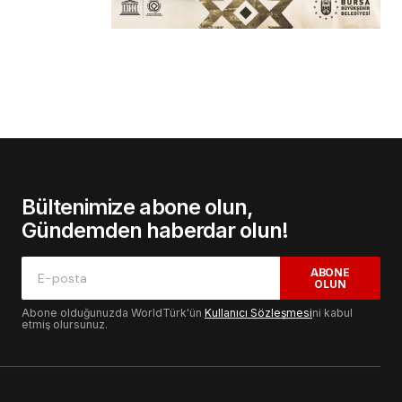
Bültenimize abone olun,
Gündemden haberdar olun!
ABONE
OLUN
Abone olduğunuzda WorldTürk'ün
Kullanıcı Sözleşmesi
ni kabul
etmiş olursunuz.