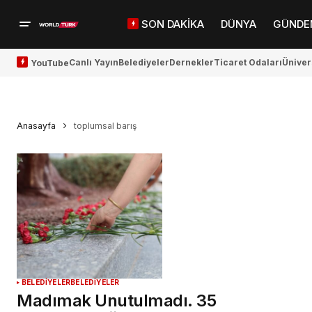
SON DAKİKA
DÜNYA
GÜNDE
Canlı Yayın
Belediyeler
Dernekler
Ticaret Odaları
Üniver
YouTube
Anasayfa
toplumsal barış
BELEDİYELER
BELEDİYELER
Madımak Unutulmadı. 35