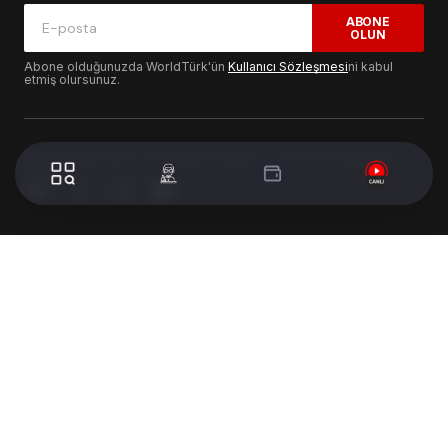
ABONE
OLUN
Abone olduğunuzda WorldTürk'ün
Kullanıcı Sözleşmesi
ni kabul
etmiş olursunuz.
© 2024 WorldTurk. Tüm Hakları Saklıdır. - Tasarım & Geliştirme :
Volion's