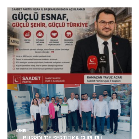
(başlıksız)
Alaattin Karahan tarafından
14/07/2026
GENEL
BURPOL’DE SERTİFİKA GURURU