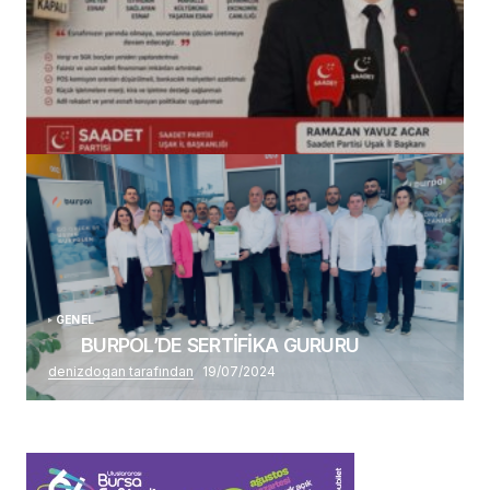
(başlıksız)
Alaattin Karahan tarafından
14/07/2026
GENEL
BURPOL’DE SERTİFİKA GURURU
denizdogan tarafından
19/07/2024