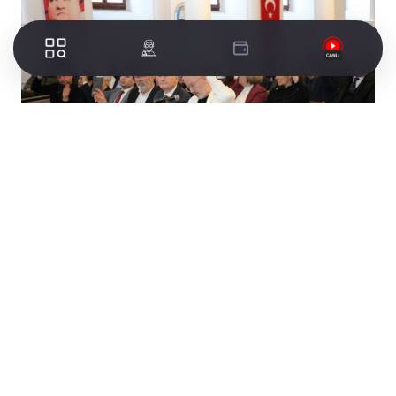
Mudanya Belediyesi Ocak Ayı Olağan Meclis
Toplantısı, Tirilye Kültür Merkezi’nde
gerçekleştirildi. 2024 Mali Yılı Gelir ve Gider
Bütçesi’nin incelenmesi amacıyla dört kişiden
oluşan denetim komisyonu üyeleri gizli oylama
ile belirlendiği toplantıda esnafın unutulmaz
başkanı Emir Ali Usta’ya vefa örneği gösterildi.