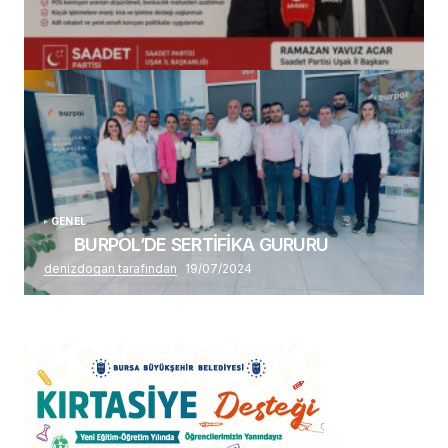
(başlıksız)
Alaattin Karahan tarafından
14/07/2026
GENEL
BURPOL’DE SERTİFİKA GURURU
denizdogan tarafından
19/07/2024