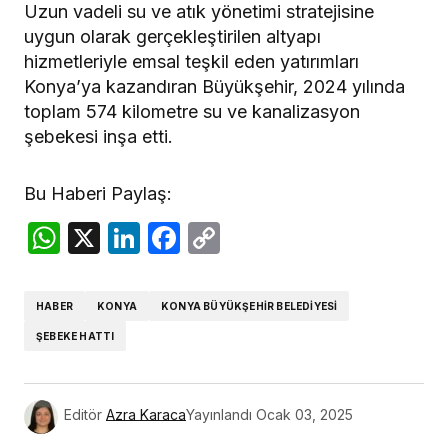
Uzun vadeli su ve atık yönetimi stratejisine
uygun olarak gerçekleştirilen altyapı
hizmetleriyle emsal teşkil eden yatırımları
Konya’ya kazandıran Büyükşehir, 2024 yılında
toplam 574 kilometre su ve kanalizasyon
şebekesi inşa etti.
Bu Haberi Paylaş:
WhatsApp
X
LinkedIn
Facebook
Copy
Link
HABER
KONYA
KONYA BÜYÜKŞEHIR BELEDIYESI
ŞEBEKE HATTI
Editör
Azra Karaca
Yayınlandı
Ocak 03, 2025