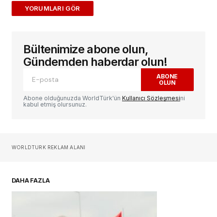
ADD A COMMENT
Bültenimize abone olun,
E-posta adresiniz yayınlanmayacak.
Gerekli
alanlar
*
ile işaretlenmişlerdir
Gündemden haberdar olun!
ABONE
OLUN
Yorum
*
Abone olduğunuzda WorldTürk'ün
Kullanıcı Sözleşmesi
ni
kabul etmiş olursunuz.
Sizin adınız
*
WORLDTURK REKLAM ALANI
E-postanız
*
DAHA FAZLA
Daha sonraki yorumlarımda kullanılması için
adım, e-posta adresim ve site adresim bu
tarayıcıya kaydedilsin.