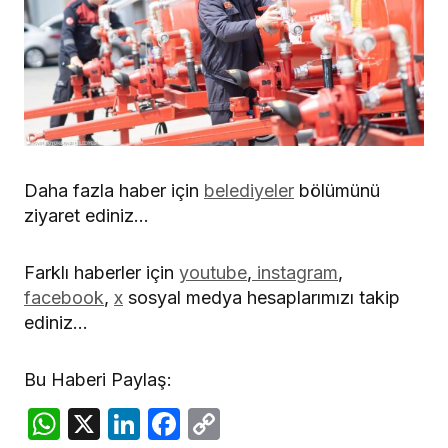
Daha fazla haber için
belediyeler
bölümünü
ziyaret ediniz…
Farklı haberler için
youtube
,
instagram
,
facebook
,
x
sosyal medya hesaplarımızı takip
ediniz…
Bu Haberi Paylaş:
WhatsApp
X
LinkedIn
Facebook
Copy