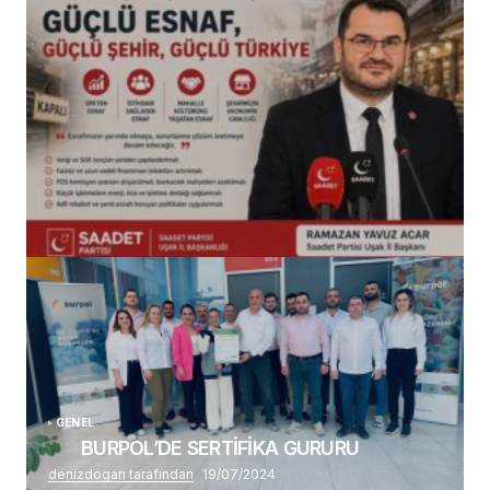
(başlıksız)
Alaattin Karahan tarafından
14/07/2026
GENEL
BURPOL’DE SERTİFİKA GURURU
denizdogan tarafından
19/07/2024