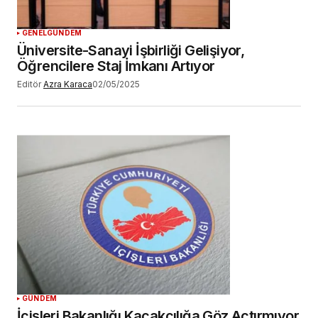
GENEL
GÜNDEM
Üniversite-Sanayi İşbirliği Gelişiyor,
Öğrencilere Staj İmkanı Artıyor
Editör
Azra Karaca
02/05/2025
GÜNDEM
İçişleri Bakanlığı Kaçakçılığa Göz Açtırmıyor