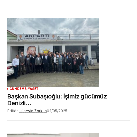
GÜNDEM
SİYASET
Başkan Subaşıoğlu: İşimiz gücümüz
Denizli…
Editör
Hüseyin Zorkun
02/05/2025