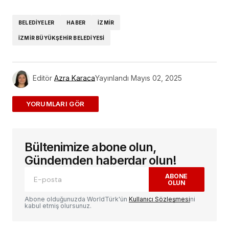
Link
BELEDIYELER
HABER
IZMIR
IZMIR BÜYÜKŞEHIR BELEDIYESI
Editör
Azra Karaca
Yayınlandı
Mayıs 02, 2025
ADD A COMMENT
Bültenimize abone olun,
E-posta adresiniz yayınlanmayacak.
Gerekli
alanlar
*
ile işaretlenmişlerdir
Gündemden haberdar olun!
ABONE
OLUN
Yorum
*
Abone olduğunuzda WorldTürk'ün
Kullanıcı Sözleşmesi
ni
kabul etmiş olursunuz.