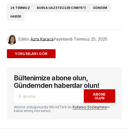
24 TEMMUZ
BURSA GAZETECILER CEMIYETI
GÜNDEM
HABER
Editör
Azra Karaca
Yayınlandı
Temmuz 25, 2025
ADD A COMMENT
Bültenimize abone olun,
E-posta adresiniz yayınlanmayacak.
Gerekli
alanlar
*
ile işaretlenmişlerdir
Gündemden haberdar olun!
ABONE
OLUN
Yorum
*
Abone olduğunuzda WorldTürk'ün
Kullanıcı Sözleşmesi
ni
kabul etmiş olursunuz.