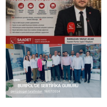
(başlıksız)
Alaattin Karahan tarafından
14/07/2026
GENEL
BURPOL’DE SERTİFİKA GURURU
denizdogan tarafından
19/07/2024