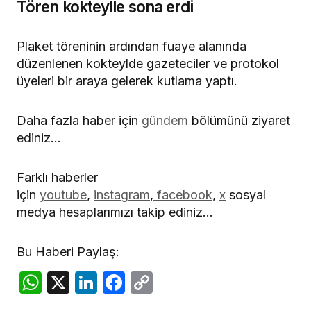
Tören kokteylle sona erdi
Plaket töreninin ardından fuaye alanında
düzenlenen kokteylde gazeteciler ve protokol
üyeleri bir araya gelerek kutlama yaptı.
Daha fazla haber için
gündem
bölümünü ziyaret
ediniz…
Farklı haberler
için
youtube
,
instagram
,
facebook
,
x
sosyal
medya hesaplarımızı takip ediniz…
Bu Haberi Paylaş:
WhatsApp
X
LinkedIn
Facebook
Copy
Link