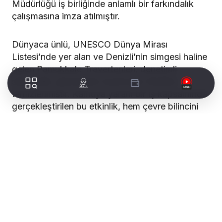
Müdürlüğü iş birliğinde anlamlı bir farkındalık
çalışmasına imza atılmıştır.
Dünyaca ünlü, UNESCO Dünya Mirası
Listesi’nde yer alan ve Denizli’nin simgesi haline
gelen Pamukkale Travertenleri, denetimli
serbestlik yükümlüleri tarafından titizlikle
temizlenmistir. Kamuya yararlı bir iş kapsamında
gerçekleştirilen bu etkinlik, hem çevre bilincini
artırmayı hem de yükümlülerin topluma fayda
sunmalarını amaçlanmıştır.
WORLDTURK REKLAM ALANI
Yapılan çalışma hakkında açıklamada bulunan
her iki kurumun yetkilileri de “Pamukkale gibi bir