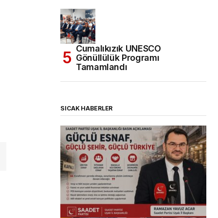
Cumalıkızık UNESCO
Gönüllülük Programı
Tamamlandı
SICAK HABERLER
(başlıksız)
Alaattin Karahan tarafından
14/07/2026