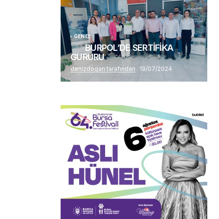
GENEL
BURPOL’DE SERTİFİKA
GURURU
denizdogan tarafından
19/07/2024