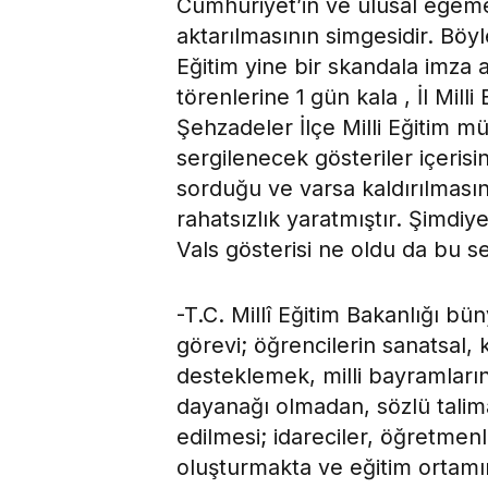
Cumhuriyet’in ve ulusal egem
aktarılmasının simgesidir. Böyl
Eğitim yine bir skandala imza 
törenlerine 1 gün kala , İl Mil
Şehzadeler İlçe Milli Eğitim m
sergilenecek gösteriler içeris
sorduğu ve varsa kaldırılmasını
rahatsızlık yaratmıştır. Şimdiy
Vals gösterisi ne oldu da bu 
-T.C. Millî Eğitim Bakanlığı bü
görevi; öğrencilerin sanatsal, k
desteklemek, milli bayramların
dayanağı olmadan, sözlü talima
edilmesi; idareciler, öğretmen
oluşturmakta ve eğitim ortam