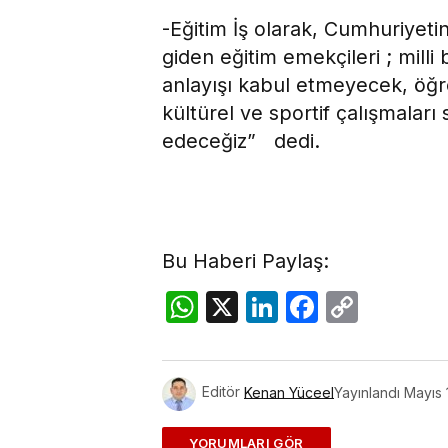
-Eğitim İş olarak, Cumhuriyeti
giden eğitim emekçileri ; mill
anlayışı kabul etmeyecek, öğre
kültürel ve sportif çalışmal
edeceğiz” dedi.
Bu Haberi Paylaş:
WhatsApp
X
LinkedIn
Facebo
Copy
Link
Editör
Kenan Yüceel
Yayınlandı
Mayıs 
ADD A COMMENT