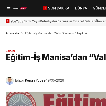
SON DAKİKA
DÜNYA
GÜNDE
Canlı Yayın
Belediyeler
Dernekler
Ticaret Odaları
Üniver
YouTube
Anasayfa
Eğitim-İş Manisa’dan “Vals Gösterisi” Tepkisi
GENEL
Eğitim-İş Manisa’dan “Val
Editör
Kenan Yüceel
19/05/2026