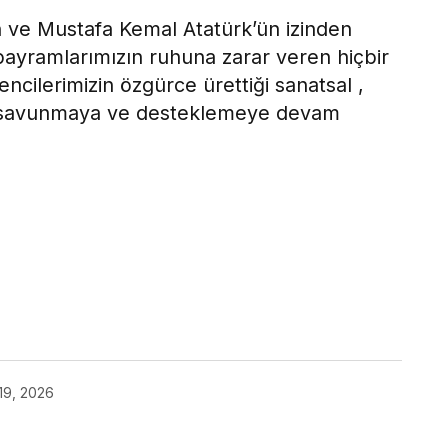
n ve Mustafa Kemal Atatürk’ün izinden
i bayramlarımızın ruhuna zarar veren hiçbir
ncilerimizin özgürce ürettiği sanatsal ,
arı savunmaya ve desteklemeye devam
ok
19, 2026