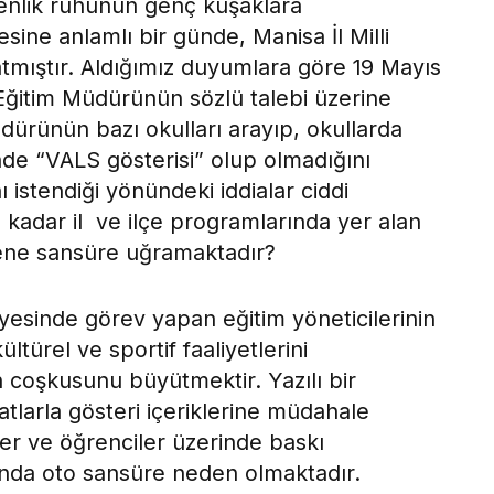
enlik ruhunun genç kuşaklara
esine anlamlı bir günde, Manisa İl Milli
atmıştır. Aldığımız duyumlara göre 19 Mayıs
li Eğitim Müdürünün sözlü talebi üzerine
üdürünün bazı okulları arayıp, okullarda
inde “VALS gösterisi” olup olmadığını
 istendiği yönündeki iddialar ciddi
e kadar il ve ilçe programlarında yer alan
sene sansüre uğramaktadır?
nyesinde görev yapan eğitim yöneticilerinin
ültürel ve sportif faaliyetlerini
 coşkusunu büyütmektir. Yazılı bir
tlarla gösteri içeriklerine müdahale
ler ve öğrenciler üzerinde baskı
ında oto sansüre neden olmaktadır.