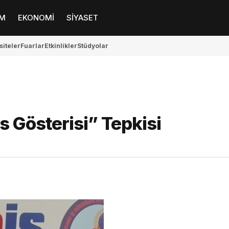
M
EKONOMİ
SİYASET
siteler
Fuarlar
Etkinlikler
Stüdyolar
s Gösterisi” Tepkisi