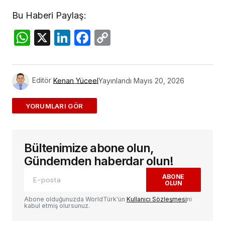
Bu Haberi Paylaş:
WhatsApp
X
LinkedIn
Facebook
Copy
Link
Editör
Kenan Yüceel
Yayınlandı
Mayıs 20, 2026
ADD A COMMENT
Bültenimize abone olun,
E-posta adresiniz yayınlanmayacak.
Gerekli
alanlar
*
ile işaretlenmişlerdir
Gündemden haberdar olun!
ABONE
OLUN
Yorum
*
Abone olduğunuzda WorldTürk'ün
Kullanıcı Sözleşmesi
ni
kabul etmiş olursunuz.