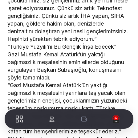
çocuklarımız, siz gençlerimiz artık yeni bir nesle
işaret ediyorsunuz. Çünkü siz artık Teknofest
gençliğisiniz. Çünkü siz artık İHA yapan, SİHA
yapan, göklere hakim olan, denizlerde
denizaltını dolaştıran yeni nesil gençlerimizsiniz.
Hepinizi yürekten tebrik ediyorum.”
“Türkiye Yüzyılı’nı Bu Gençlik İnşa Edecek”
Gazi Mustafa Kemal Atatürk’ün yaktığı
bağımsızlık meşalesinin emin ellerde olduğunu
vurgulayan Başkan Subaşıoğlu, konuşmasını
şöyle tamamladı:
“Gazi Mustafa Kemal Atatürk’ün yaktığı
bağımsızlık meşalesini yarınlara taşıyacak olan
gençlerimizin enerjisi, çocuklarımızın yüzündeki
tebessüm coşkumuza coşku kattı. Türkiye
Yüzyılı’nı inşa edecek olan gençliğimizle gurur
duyuyoruz. Bu güzel şölene enerjisiyle değer
katan tüm hemşehrilerimize teşekkür ederiz.”