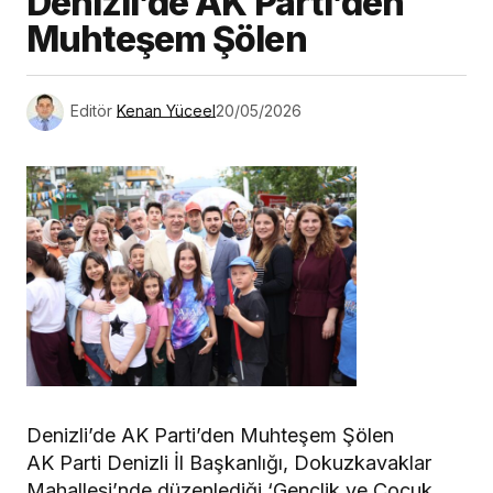
Denizli’de AK Parti’den
Muhteşem Şölen
Editör
Kenan Yüceel
20/05/2026
Denizli’de AK Parti’den Muhteşem Şölen
AK Parti Denizli İl Başkanlığı, Dokuzkavaklar
Mahallesi’nde düzenlediği ‘Gençlik ve Çocuk