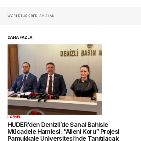
Sizin adınız
*
WORLDTURK REKLAM ALANI
E-postanız
*
DAHA FAZLA
Daha sonraki yorumlarımda kullanılması için
adım, e-posta adresim ve site adresim bu
tarayıcıya kaydedilsin.
YORUM GÖNDER
GENEL
HUDER’den Denizli’de Sanal Bahisle
Mücadele Hamlesi: “Aileni Koru” Projesi
Pamukkale Üniversitesi’nde Tanıtılacak