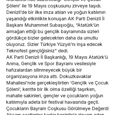
Şöleni’ ile 19 Mayıs coşkusunu zirveye taşıdı.
Denizli’de bir ilke imza atılan ve yoğun katılımın
yaşandığı etkinlikte konuşan AK Parti Denizli İl
Başkanı Muhammet Subaşıoğlu, “Atatürk’ün
armağan ettiği bu gençlik bayramında sizleri
gördükçe bizler gelecekten daha da umutlu
oluyoruz. Sizler Türkiye Yüzyılı’nı inşa edecek
Teknofest gençliğisiniz” dedi.
AK Parti Denizli İl Başkanlığı, 19 Mayıs Atatürk’ü
Anma, Gençlik ve Spor Bayramı vesilesiyle
hafızalardan silinmeyecek büyük bir
organizasyona imza attı. Dokuzkavaklar
Mahallesi’nde gerçekleştirilen ‘Gençlik ve Çocuk
Şöleni’, kentte bir ilk olma özelliği taşırken,
mahalle sakinleri, gençler ve çocukların yoğun
katılımıyla adeta bir festival havasında geçti.
Çocukların Bayram Coşkusu Görülmeye Değerdi
Akşam saatlerine kadar kesintisiz devam eden