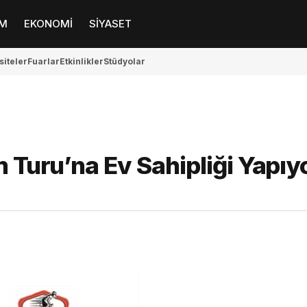
M
EKONOMİ
SİYASET
siteler
Fuarlar
Etkinlikler
Stüdyolar
m Turu’na Ev Sahipliği Yapıy