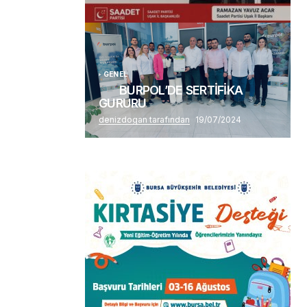
(başlıksız)
Alaattin Karahan tarafından
14/07/2026
GENEL
BURPOL’DE SERTİFİKA
GURURU
denizdogan tarafından
19/07/2024