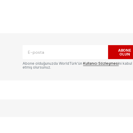
ak.
Gerekli alanlar
*
ile işaretlenmişlerdir
ABONE
OLUN
Abone olduğunuzda WorldTürk'ün
Kullanıcı Sözleşmesi
ni kabul
etmiş olursunuz.
E-postanız
*
ılması
te
.