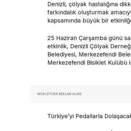
Denizli, çölyak hastalığına d
farkındalık oluşturmak amacıy
kapsamında büyük bir etkinliğ
25 Haziran Çarşamba günü saa
etkinlik, Denizli Çölyak Derne
Belediyesi, Merkezefendi Beled
Merkezefendi Bisiklet Kulübü iş
WORLDTURK REKLAM ALANI
Türkiye’yi Pedallarla Dolaşaca