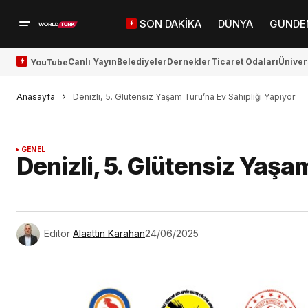
SON DAKİKA
DÜNYA
GÜNDE
Canlı Yayın
Belediyeler
Dernekler
Ticaret Odaları
Üniver
YouTube
Anasayfa
Denizli, 5. Glütensiz Yaşam Turu’na Ev Sahipliği Yapıyor
GENEL
Denizli, 5. Glütensiz Yaşa
Editör
Alaattin Karahan
24/06/2025