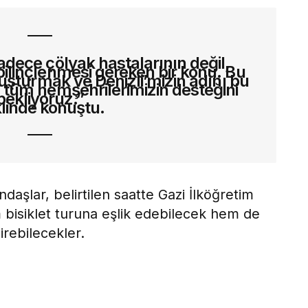
dece çölyak hastalarının değil,
linçlenmesi gereken bir konu. Bu
oluşturmak ve Denizli’mizin adını bu
 tüm hemşehrilerimizin desteğini
bekliyoruz.”
linde konuştu.
ndaşlar, belirtilen saatte Gazi İlköğretim
bisiklet turuna eşlik edebilecek hem de
irebilecekler.