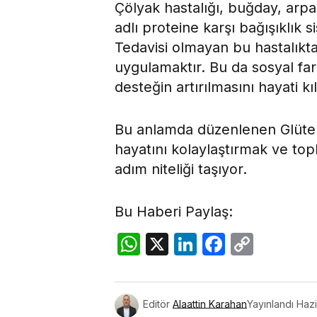
Çölyak hastalığı, buğday, arpa
adlı proteine karşı bağışıklık s
Tedavisi olmayan bu hastalıkt
uygulamaktır. Bu da sosyal fark
desteğin artırılmasını hayati kıl
Bu anlamda düzenlenen Glüten
hayatını kolaylaştırmak ve top
adım niteliği taşıyor.
Bu Haberi Paylaş:
WhatsApp
X
LinkedIn
Facebo
Copy
Link
Editör
Alaattin Karahan
Yayınlandı
Hazi