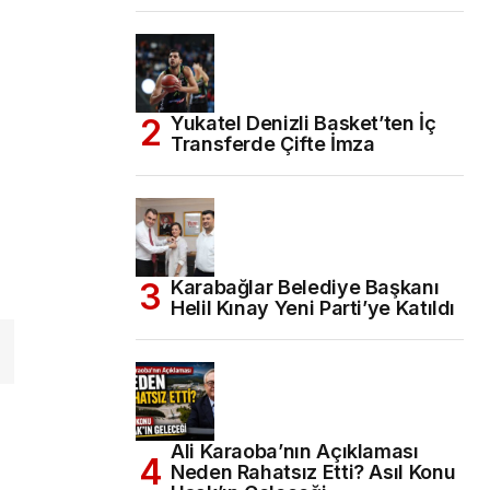
Yukatel Denizli Basket’ten İç
Transferde Çifte İmza
Karabağlar Belediye Başkanı
Helil Kınay Yeni Parti’ye Katıldı
Ali Karaoba’nın Açıklaması
Neden Rahatsız Etti? Asıl Konu