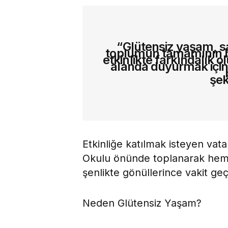
“Glütensiz yaşam, sa
toplumun tamamının bi
etkinlikte farkındalık 
alanda duyurmak için
şek
Etkinliğe katılmak isteyen vata
Okulu önünde toplanarak hem 
şenlikte gönüllerince vakit geç
Neden Glütensiz Yaşam?