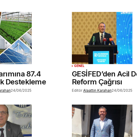
GENEL
Tarımına 87.4
GESİFED’den Acil D
uk Destekleme
Reform Çağrısı
Karahan
24/06/2025
Editör
Alaattin Karahan
24/06/2025