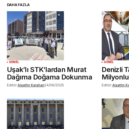
DAHA FAZLA
YORUM GÖNDER
GENEL
GENEL
Uşak’lı STK’lardan Murat
Denizli 
Dağıma Doğama Dokunma
Milyonl
Editör
Alaattin Karahan
24/06/2025
Editör
Alaattin 