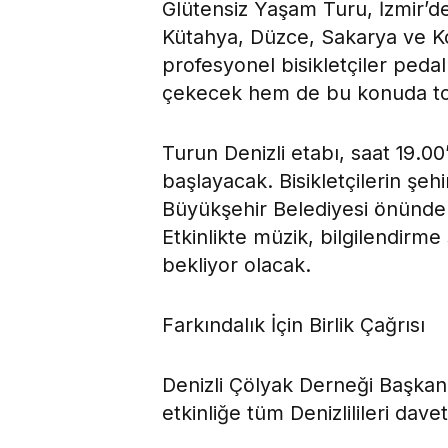
Glütensiz Yaşam Turu, İzmir’d
Kütahya, Düzce, Sakarya ve Ko
profesyonel bisikletçiler peda
çekecek hem de bu konuda top
Turun Denizli etabı, saat 19.0
başlayacak. Bisikletçilerin şeh
Büyükşehir Belediyesi önünde 
Etkinlikte müzik, bilgilendirme s
bekliyor olacak.
Farkındalık İçin Birlik Çağrısı
Denizli Çölyak Derneği Başkan
etkinliğe tüm Denizlilileri dave