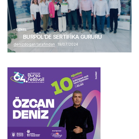
GENEL
BURPOL’DE SERTİFİKA GURURU
denizdogan tarafından
19/07/2024