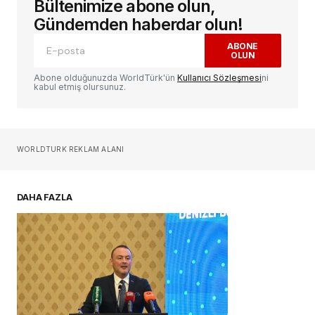
Bültenimize abone olun,
E-posta adresiniz yayınlanmayacak.
Gerekli
alanlar
*
ile işaretlenmişlerdir
Gündemden haberdar olun!
ABONE
OLUN
Yorum
*
Abone olduğunuzda WorldTürk'ün
Kullanıcı Sözleşmesi
ni
kabul etmiş olursunuz.
Sizin adınız
*
WORLDTURK REKLAM ALANI
E-postanız
*
DAHA FAZLA
Daha sonraki yorumlarımda kullanılması için
adım, e-posta adresim ve site adresim bu
tarayıcıya kaydedilsin.