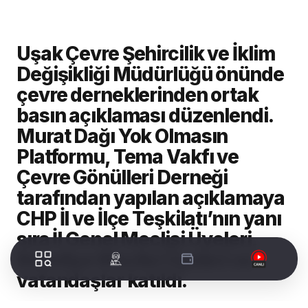
Uşak Çevre Şehircilik ve İklim
Değişikliği Müdürlüğü önünde
çevre derneklerinden ortak
basın açıklaması
düzenlendi
.
Murat Dağı Yok Olmasın
Platformu, Tema Vakfı ve
Çevre Gönülleri Derneği
tarafından yapılan açıklamaya
CHP İl ve İlçe Teşkilatı’nın yanı
sıra İl Genel Meclisi Üyeleri,
Belediye Meclisi Üyeleri ve
vatandaşlar katıldı.