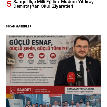
Sarıgöl İlçe Milli Eğitim Müdürü Yıldıray
Demirtaş’tan Okul Ziyaretleri
SICAK HABERLER
(başlıksız)
Alaattin Karahan tarafından
14/07/2026