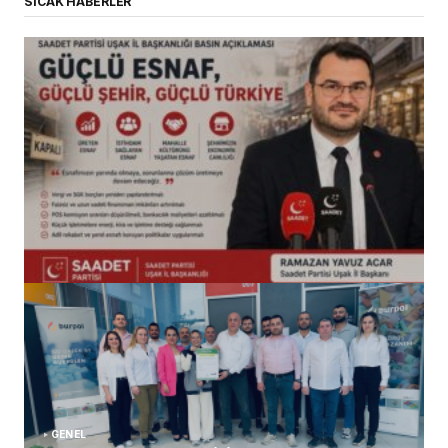
SICAK HABERLER
(başlıksız)
Alaattin Karahan tarafından
14/07/2026
GENEL