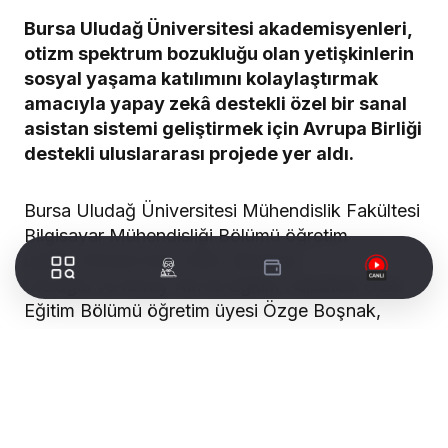
Bursa Uludağ Üniversitesi akademisyenleri,
otizm spektrum bozukluğu olan yetişkinlerin
sosyal yaşama katılımını kolaylaştırmak
amacıyla yapay zekâ destekli özel bir sanal
asistan sistemi geliştirmek için Avrupa Birliği
destekli uluslararası projede yer aldı.
Bursa Uludağ Üniversitesi Mühendislik Fakültesi
Bilgisayar Mühendisliği Bölümü öğretim
üyeleri Ahmet Emir Dirik, Murtaza
Cicioğlu ve Koray Aki ile Eğitim Fakültesi Özel
Eğitim Bölümü öğretim üyesi Özge Boşnak,
Erasmus+ KA220-ADU kapsamında yürütülen
uluslararası projede görev alıyor.