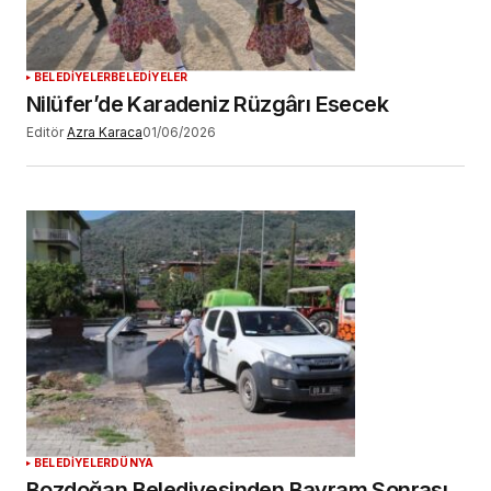
BELEDİYELER
BELEDİYELER
Nilüfer’de Karadeniz Rüzgârı Esecek
Editör
Azra Karaca
01/06/2026
BELEDİYELER
DÜNYA
Bozdoğan Belediyesinden Bayram Sonrası