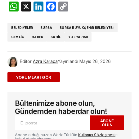
WhatsApp
X
LinkedIn
Facebook
Copy
Link
BELEDIYELER
BURSA
BURSA BÜYÜKŞEHIR BELEDIYESI
GEMLIK
HABER
SAHIL
YOL YAPIMI
Editör
Azra Karaca
Yayınlandı
Mayıs 26, 2026
ADD A COMMENT
Bültenimize abone olun,
E-posta adresiniz yayınlanmayacak.
Gerekli
alanlar
*
ile işaretlenmişlerdir
Gündemden haberdar olun!
ABONE
OLUN
Yorum
*
Abone olduğunuzda WorldTürk'ün
Kullanıcı Sözleşmesi
ni
kabul etmiş olursunuz.