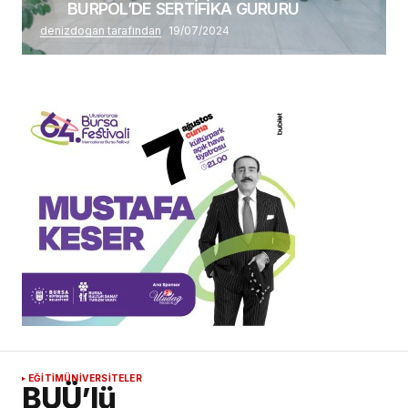
BURPOL’DE SERTİFİKA GURURU
denizdogan tarafından
19/07/2024
EĞİTİM
ÜNİVERSİTELER
BUÜ’lü