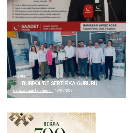
(başlıksız)
Alaattin Karahan tarafından
14/07/2026
GENEL
BURPOL’DE SERTİFİKA GURURU
denizdogan tarafından
19/07/2024