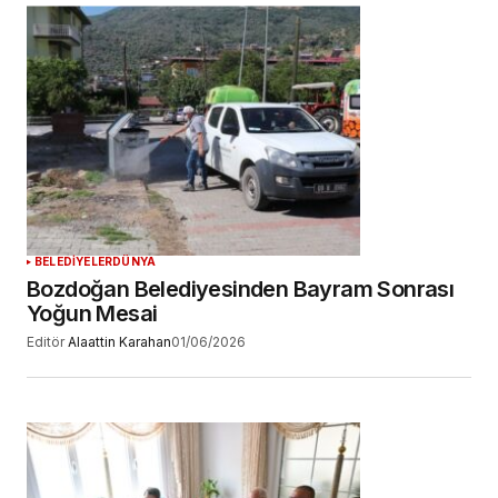
Daha sonraki yorumlarımda kullanılması için
adım, e-posta adresim ve site adresim bu
tarayıcıya kaydedilsin.
YORUM GÖNDER
BELEDİYELER
DÜNYA
Bozdoğan Belediyesinden Bayram Sonrası
Yoğun Mesai
Editör
Alaattin Karahan
01/06/2026