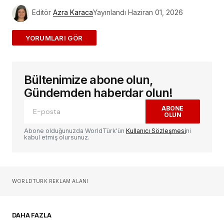
Editör
Azra Karaca
Yayınlandı
Haziran 01, 2026
ADD A COMMENT
Bültenimize abone olun,
E-posta adresiniz yayınlanmayacak.
Gerekli
alanlar
*
ile işaretlenmişlerdir
Gündemden haberdar olun!
ABONE
OLUN
Yorum
*
Abone olduğunuzda WorldTürk'ün
Kullanıcı Sözleşmesi
ni
kabul etmiş olursunuz.
Sizin adınız
*
WORLDTURK REKLAM ALANI
E-postanız
*
DAHA FAZLA