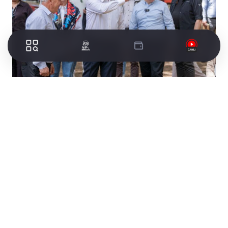
İzmir Büyükşehir Belediye Başkanı Dr. Cemil
Tugay, eşi Öznur Tugay ile birlikte Bergama’yı
ziyaret etti. Tugay çifti, Kozak Yaylası’nın
Karaveliler Mahallesi’nde düzenlenen 32. Kozak
Karaveliler Geleneksel Ağaçlandırma Şenliği ve
hayır yemeğine katıldı. Etkinlikte Başkan
Tugay’a Bergama Belediye Başkanı Prof. Dr.
Tanju Çelik ve eşi Evrim Çelik, Karaveliler
Mahalle Muhtarı Ferudun Gürkaya, CHP
Bergama İlçe Başkanı İsmail Durmaz, partililer