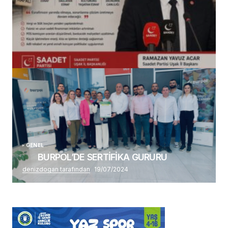
(başlıksız)
Alaattin Karahan tarafından
14/07/2026
GENEL
BURPOL’DE SERTİFİKA GURURU
denizdogan tarafından
19/07/2024