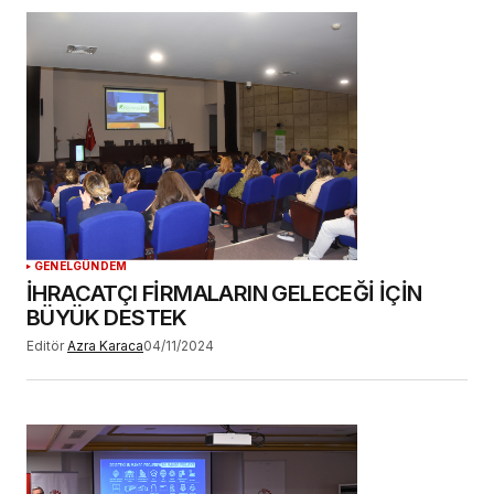
Daha sonraki yorumlarımda kullanılması için
adım, e-posta adresim ve site adresim bu
tarayıcıya kaydedilsin.
YORUM GÖNDER
GENEL
GÜNDEM
İHRACATÇI FİRMALARIN GELECEĞİ İÇİN
BÜYÜK DESTEK
Editör
Azra Karaca
04/11/2024