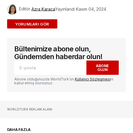
Editör
Azra Karaca
Yayınlandı
Kasım 04, 2024
ADD A COMMENT
Bültenimize abone olun,
E-posta adresiniz yayınlanmayacak.
Gerekli
alanlar
*
ile işaretlenmişlerdir
Gündemden haberdar olun!
ABONE
OLUN
Yorum
*
Abone olduğunuzda WorldTürk'ün
Kullanıcı Sözleşmesi
ni
kabul etmiş olursunuz.
Sizin adınız
*
WORLDTURK REKLAM ALANI
E-postanız
*
DAHA FAZLA