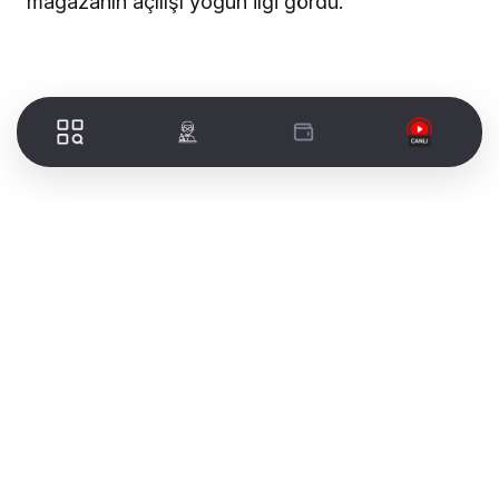
mağazanın açılışı yoğun ilgi gördü.
İletişim ve telekomünikasyon sektöründe 1995
yılından bu yana hizmet veren Özdemir Telekom
tarafından temelleri atılan Özdemirsim İletişim
Hizmetleri A.Ş.’nin bir markası olan JET1001,
toptan ve perakende satışlarını yapacağı
mağazasının açılışını gerçekleştirdi. Sektörün