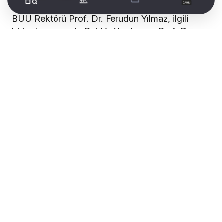
BUÜ Rektörü Prof. Dr. Ferudun Yılmaz, ilgili
birimden sorumlu Rektör Yardımcısı Prof. Dr.
İrfan Kırıştıoğlu ile birlikte Bilgi İşlem Daire
Başkanı Mustafa Doğan, BGYS Birim Yöneticisi
Ayşe Ortakcı ve denetim firması yetkililerini
ağırladı. Ziyarette yeniden almaya hak kazanılan
TS EN ISO/IEC 27001:2022 Bilgi Güvenliği
Yönetim Sistemi süre uzatım belgesi Rektör
Yılmaz’a takdim edildi.
WORLDTURK REKLAM ALANI