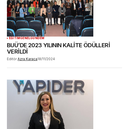
YORUM GÖNDER
EĞİTİM
GENEL
GÜNDEM
BUÜ’DE 2023 YILININ KALİTE ÖDÜLLERİ
VERİLDİ
Editör
Azra Karaca
18/11/2024