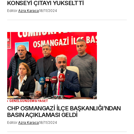
KONSEYİ ÇITAYI YÜKSELTTİ
Editör
Azra Karaca
18/11/2024
GENEL
GÜNDEM
SİYASET
CHP OSMANGAZİ İLÇE BAŞKANLIĞI’NDAN
BASIN AÇIKLAMASI GELDİ
Editör
Azra Karaca
18/11/2024