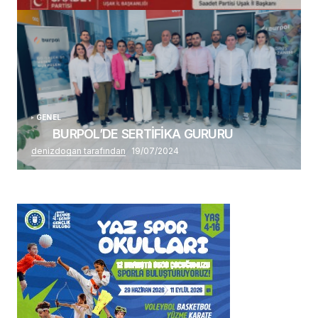
Alaattin Karahan tarafından
14/07/2026
GENEL
BURPOL’DE SERTİFİKA GURURU
denizdogan tarafından
19/07/2024