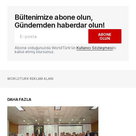
Bültenimize abone olun,
E-posta adresiniz yayınlanmayacak.
Gerekli
alanlar
*
ile işaretlenmişlerdir
Gündemden haberdar olun!
ABONE
OLUN
Yorum
*
Abone olduğunuzda WorldTürk'ün
Kullanıcı Sözleşmesi
ni
kabul etmiş olursunuz.
Sizin adınız
*
WORLDTURK REKLAM ALANI
E-postanız
*
DAHA FAZLA
Daha sonraki yorumlarımda kullanılması için
adım, e-posta adresim ve site adresim bu
tarayıcıya kaydedilsin.