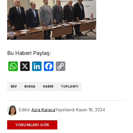
Bu Haberi Paylaş:
WhatsApp
X
LinkedIn
Facebook
Copy
Link
BEV
BURSA
HABER
TOPLANTI
Editör
Azra Karaca
Yayınlandı
Kasım 18, 2024
ADD A COMMENT