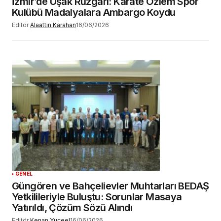
İzmir’de Uşak Rüzgârı: Karate Özlem Spor
Kulübü Madalyalara Ambargo Koydu
Editör
Alaattin Karahan
16/06/2026
GENEL
Güngören ve Bahçelievler Muhtarları BEDAŞ
Yetkilileriyle Buluştu: Sorunlar Masaya
Yatırıldı, Çözüm Sözü Alındı
Editör
Kenan Yüceel
16/06/2026