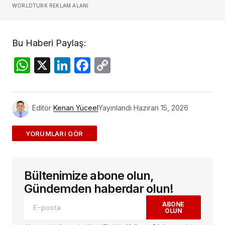
WORLDTURK REKLAM ALANI
Bu Haberi Paylaş:
WhatsApp
X
LinkedIn
Facebook
Copy
Link
Editör
Kenan Yüceel
Yayınlandı
Haziran 15, 2026
ADD A COMMENT
Bültenimize abone olun,
E-posta adresiniz yayınlanmayacak.
Gerekli
alanlar
*
ile işaretlenmişlerdir
Gündemden haberdar olun!
ABONE
OLUN
Yorum
*