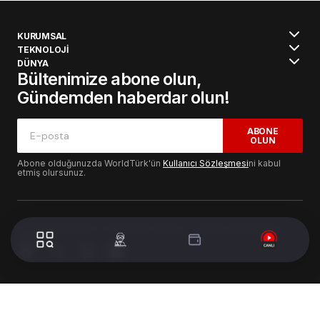
KURUMSAL
TEKNOLOJİ
DÜNYA
Bültenimize abone olun,
Gündemden haberdar olun!
ABONE
OLUN
Abone olduğunuzda WorldTürk'ün
Kullanıcı Sözleşmesi
ni kabul
etmiş olursunuz.
© 2024 WorldTurk. Tüm Hakları Saklıdır. - Tasarım & Geliştirme :
Volion's