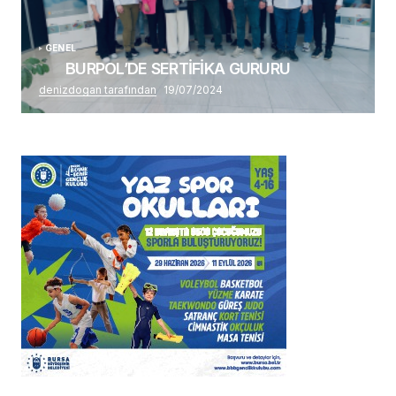
GENEL
BURPOL’DE SERTİFİKA GURURU
denizdogan tarafından
19/07/2024