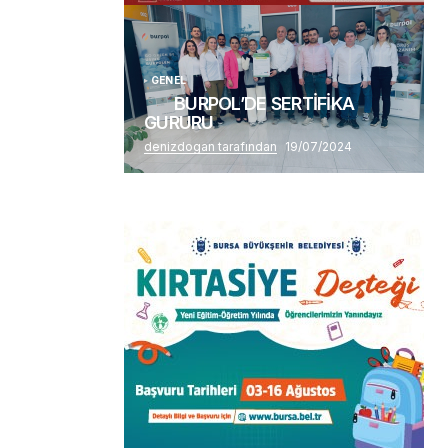
GENEL
BURPOL’DE SERTİFİKA
GURURU
denizdogan tarafından
19/07/2024