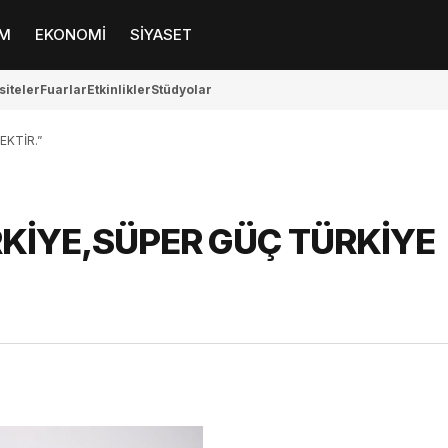
M
EKONOMİ
SİYASET
siteler
Fuarlar
Etkinlikler
Stüdyolar
KTİR.”
KİYE,SÜPER GÜÇ TÜRKİYE