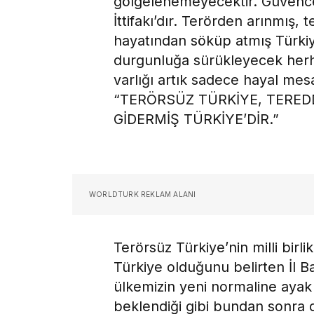
gölgelenemeyecektir. Güvence 
İttifakı’dır. Terörden arınmış, t
hayatından söküp atmış Türkiy
durgunluğa sürükleyecek her
varlığı artık sadece hayal mes
“TERÖRSÜZ TÜRKİYE, TERED
GİDERMİŞ TÜRKİYE’DİR.”
WORLDTURK REKLAM ALANI
Terörsüz Türkiye’nin milli birl
Türkiye olduğunu belirten İl B
ülkemizin yeni normaline ayak
beklendiği gibi bundan sonra d