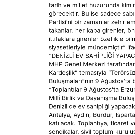
tarih ve millet huzurunda kim
görecektir. Bu ise sadece sabı
Partisi’ni bir zamanlar zehirl
takanlar, her kaba girenler,
ittifaklara girenler özellikle bil
siyasetleriyle mündemiçtir” ifa
“DENİZLİ EV SAHİPLİĞİ YAPA
MHP Genel Merkezi tarafından 
Kardeşlik” temasıyla “Terörsüz 
Buluşmaları”nın 9 Ağustos’ta 
“Toplantılar 9 Ağustos’ta Erzu
Millî Birlik ve Dayanışma Buluş
Denizli de ev sahipliği yapacak
Antalya, Aydın, Burdur, Isparta
katılacak. Toplantıya, ticaret v
sendikalar, sivil toplum kuruluş