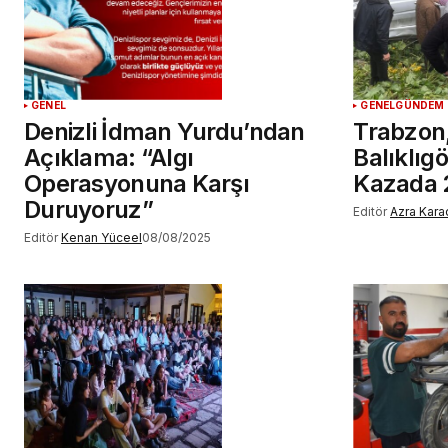
GENEL
GENEL
GÜNDEM
Denizli İdman Yurdu’ndan
Trabzon
Açıklama: “Algı
Balıklıgö
Operasyonuna Karşı
Kazada 
Duruyoruz”
Editör
Azra Kara
Editör
Kenan Yüceel
08/08/2025