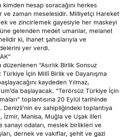
in kimden hesap soracağını herkes
r ve zaman meselesidir. Milliyetçi Hareket
emek ve zincirlemek gayesiyle her maskeyi
 önüne gelenden medet umanlar, melanet
melidir ki, ihanet şahıslarıyla ve
delerini yer verdi.
CAK”
düzenlenen “Asırlık Birlik Sonsuz
Türkiye İçin Millî Birlik ve Dayanışma
başlayacağını kaydeden Yılmaz,
rum’da başlayacak. “Terörsüz Türkiye İçin
maları” toplantısına 20 Eylül tarihinde
. Denizli’nin ev sahipliğindeki toplantıya
, İzmir, Manisa, Muğla ve Uşak illeri
e sanayi odaları, meslek birlikleri ve
ları, dernek ve vakıflar, şehit ve gazi