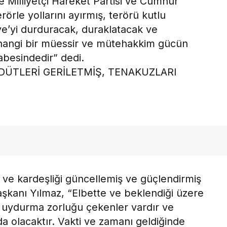
Milliyetçi Hareket Partisi ve Cumhur
erörle yollarını ayırmış, terörü kutlu
e’yi durduracak, duraklatacak ve
hangi bir müessir ve mütehakkim gücün
abesindedir” dedi.
DÜTLERİ GERİLETMİŞ, TENAKUZLARI
ik ve kardeşliği güncellemiş ve güçlendirmiş
aşkanı Yılmaz, “Elbette ve beklendiği üzere
 uydurma zorluğu çekenler vardır ve
a olacaktır. Vakti ve zamanı geldiğinde