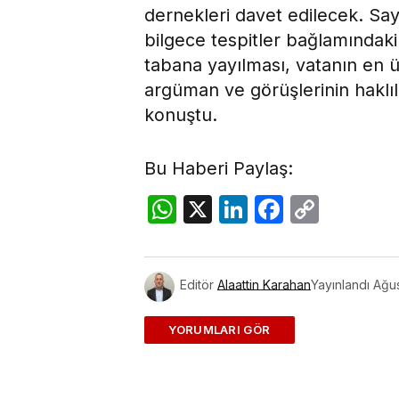
dernekleri davet edilecek. Sa
bilgece tespitler bağlamındaki 
tabana yayılması, vatanın en 
argüman ve görüşlerinin haklıl
konuştu.
Bu Haberi Paylaş:
WhatsApp
X
LinkedIn
Facebo
Copy
Link
Editör
Alaattin Karahan
Yayınlandı
Ağus
ADD A COMMENT