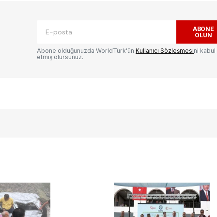
ak.
Gerekli alanlar
*
ile işaretlenmişlerdir
ABONE
OLUN
Abone olduğunuzda WorldTürk'ün
Kullanıcı Sözleşmesi
ni kabul
etmiş olursunuz.
E-postanız
*
ılması
te
.