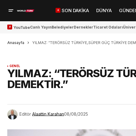
SON DAKİKA
DÜNYA
GÜNDE
Canlı Yayın
Belediyeler
Dernekler
Ticaret Odaları
Üniver
YouTube
Anasayfa
YILMAZ: “TERÖRSÜZ TÜRKİYE,SÜPER GÜÇ TÜRKİYE DEME
GENEL
YILMAZ: “TERÖRSÜZ TÜR
DEMEKTİR.”
Editör
Alaattin Karahan
08/08/2025