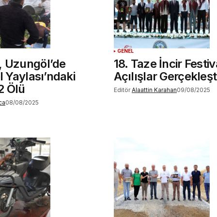
GENEL
, Uzungöl’de
18. Taze İncir Festiv
l Yaylası’ndaki
Açılışlar Gerçekleşt
2 Ölü
Editör
Alaattin Karahan
09/08/2025
ca
08/08/2025