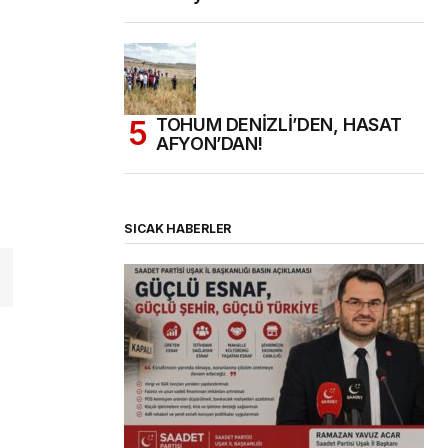
TOHUM DENİZLİ’DEN, HASAT
AFYON’DAN!
SICAK HABERLER
(başlıksız)
Alaattin Karahan tarafından
14/07/2026