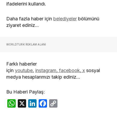
ifadelerini kullandı.
Daha fazla haber için
belediyeler
bölümünü
ziyaret ediniz…
WORLDTURK REKLAM ALANI
Farklı haberler
için
youtube
,
instagram
,
facebook
,
x
sosyal
medya hesaplarımızı takip ediniz…
Bu Haberi Paylaş:
WhatsApp
X
LinkedIn
Facebook
Copy
Link