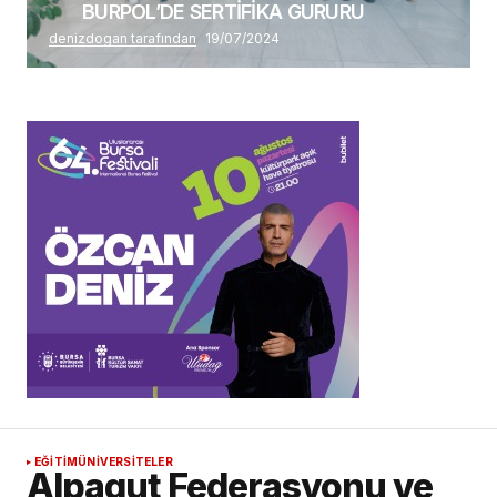
BURPOL’DE SERTİFİKA GURURU
denizdogan tarafından
19/07/2024
EĞİTİM
ÜNİVERSİTELER
Alpagut Federasyonu ve