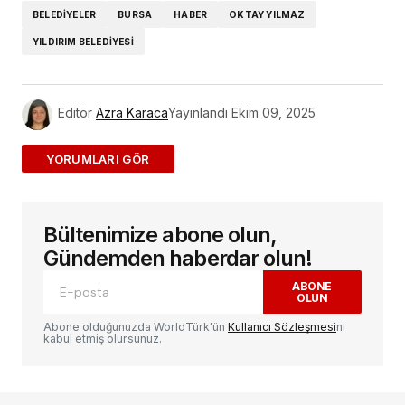
BELEDIYELER
BURSA
HABER
OKTAY YILMAZ
YILDIRIM BELEDIYESI
Editör
Azra Karaca
Yayınlandı
Ekim 09, 2025
ADD A COMMENT
Bültenimize abone olun,
E-posta adresiniz yayınlanmayacak.
Gerekli
alanlar
*
ile işaretlenmişlerdir
Gündemden haberdar olun!
ABONE
OLUN
Yorum
*
Abone olduğunuzda WorldTürk'ün
Kullanıcı Sözleşmesi
ni
kabul etmiş olursunuz.