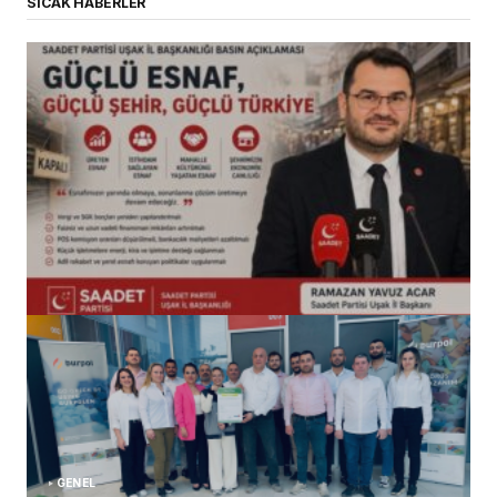
SICAK HABERLER
(başlıksız)
Alaattin Karahan tarafından
14/07/2026
GENEL