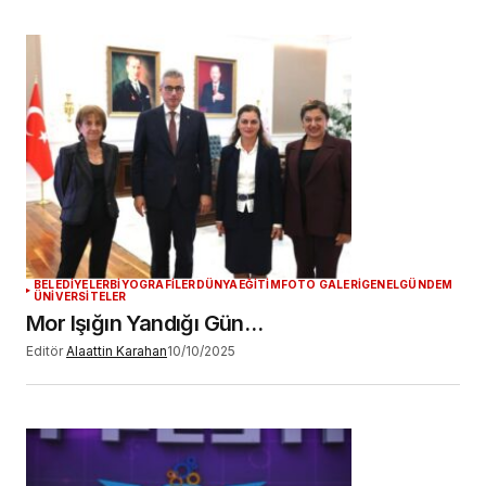
BELEDİYELER
BİYOGRAFİLER
DÜNYA
EĞİTİM
FOTO GALERİ
GENEL
GÜNDEM
ÜNİVERSİTELER
Mor Işığın Yandığı Gün…
Editör
Alaattin Karahan
10/10/2025