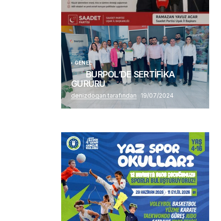
(başlıksız)
Alaattin Karahan tarafından
14/07/2026
GENEL
BURPOL’DE SERTİFİKA
GURURU
denizdogan tarafından
19/07/2024