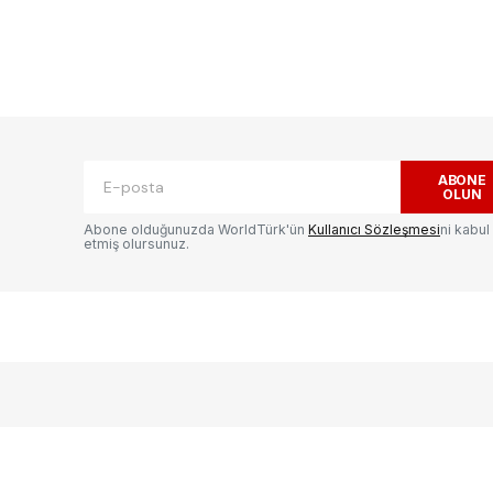
ak.
Gerekli alanlar
*
ile işaretlenmişlerdir
ABONE
OLUN
Abone olduğunuzda WorldTürk'ün
Kullanıcı Sözleşmesi
ni kabul
etmiş olursunuz.
E-postanız
*
ılması
te
.