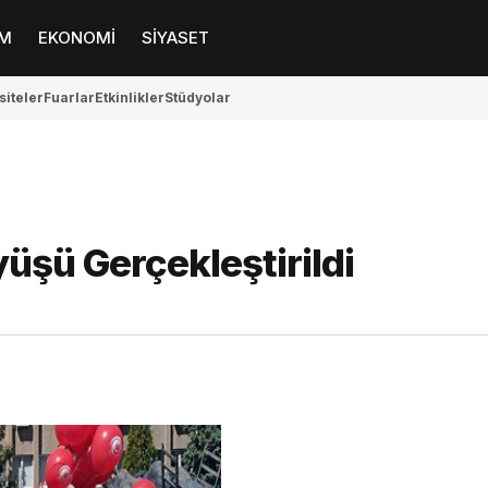
M
EKONOMİ
SİYASET
siteler
Fuarlar
Etkinlikler
Stüdyolar
üşü Gerçekleştirildi