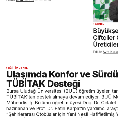
GENEL
Büyükşe
Çiftçile
Üreticil
Editör
Azra Kara
EĞİTİM
GENEL
Ulaşımda Konfor ve Sürdürü
TÜBİTAK Desteği
Bursa Uludağ Üniversitesi (BUÜ) öğretim üyeleri tara
TÜBİTAK’tan destek almaya devam ediyor. BUÜ Müh
Mühendisliği Bölümü öğretim üyesi Doç. Dr. Celalet
hazırlanan ve Prof. Dr. Fatih Karpat’ın yardımcı araşt
“Şehirlerarası Otobüsler için Yeni Nesil Hafifletilmiş