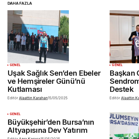
DAHA FAZLA
YORUM GÖNDER
GENEL
GENEL
Uşak Sağlık Sen’den Ebeler
Başkan 
ve Hemşireler Günü’nü
Sendroml
Kutlaması
Destek
Editör
Alaattin Karahan
15/05/2025
Editör
Alaattin 
GENEL
Büyükşehir’den Bursa’nın
Altyapısına Dev Yatırım
Editör
Azra Karaca
15/05/2025