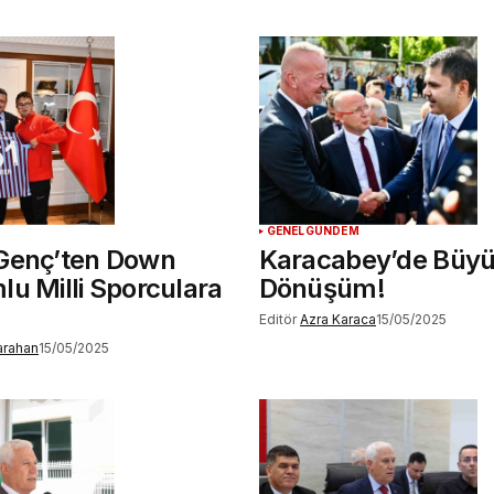
GENEL
GÜNDEM
Genç’ten Down
Karacabey’de Büy
u Milli Sporculara
Dönüşüm!
Editör
Azra Karaca
15/05/2025
Karahan
15/05/2025