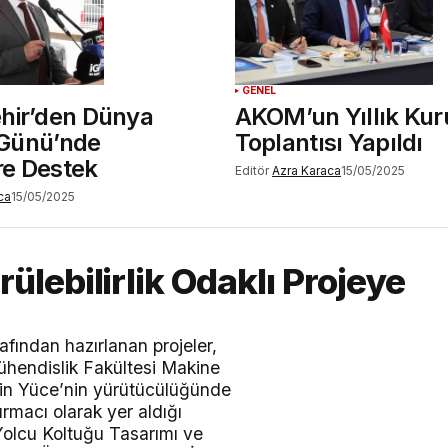
GENEL
hir’den Dünya
AKOM’un Yıllık Kur
r Günü’nde
Toplantısı Yapıldı
ere Destek
Editör
Azra Karaca
15/05/2025
ca
15/05/2025
lebilirlik Odaklı Projeye
fından hazırlanan projeler,
endislik Fakültesi Makine
tin Yüce’nin yürütücülüğünde
ırmacı olarak yer aldığı
 Yolcu Koltuğu Tasarımı ve