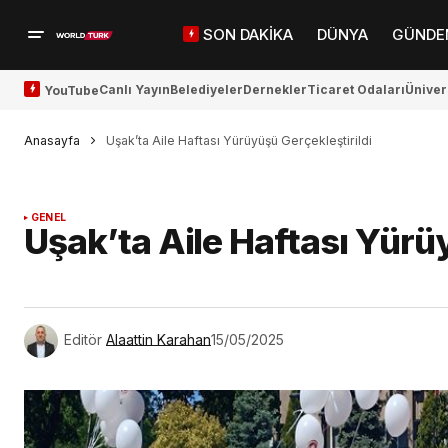
SON DAKİKA
DÜNYA
GÜNDE
Canlı Yayın
Belediyeler
Dernekler
Ticaret Odaları
Üniver
YouTube
Anasayfa
Uşak’ta Aile Haftası Yürüyüşü Gerçekleştirildi
GENEL
Uşak’ta Aile Haftası Yürüy
Editör
Alaattin Karahan
15/05/2025