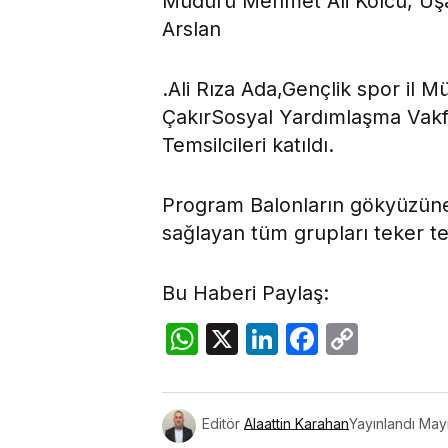
Müdürü Mehmet Ali Kolcu, Uşak
Arslan
.Ali Rıza Ada,Gençlik spor il
ÇakırSosyal Yardımlaşma Vak
Temsilcileri katıldı.
Program Balonların gökyüzüne 
sağlayan tüm grupları teker te
Bu Haberi Paylaş:
WhatsApp
X
LinkedIn
Facebo
Copy
Link
Editör
Alaattin Karahan
Yayınlandı
Mayı