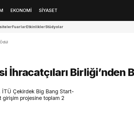
M
EKONOMİ
SİYASET
siteler
Fuarlar
Etkinlikler
Stüdyolar
 Ödül
 İhracatçıları Birliği’nden
), İTÜ Çekirdek Big Bang Start-
 girişim projesine toplam 2