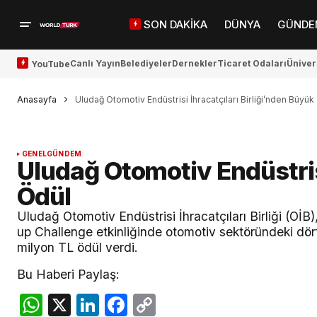
SON DAKİKA
DÜNYA
GÜNDE
Canlı Yayın
Belediyeler
Dernekler
Ticaret Odaları
Üniver
YouTube
Anasayfa
Uludağ Otomotiv Endüstrisi İhracatçıları Birliği’nden Büyük
GENEL
GÜNDEM
Uludağ Otomotiv Endüstrisi
Ödül
Uludağ Otomotiv Endüstrisi İhracatçıları Birliği (OİB
up Challenge etkinliğinde otomotiv sektöründeki dört
milyon TL ödül verdi.
Bu Haberi Paylaş:
WhatsApp
X
LinkedIn
Facebook
Copy