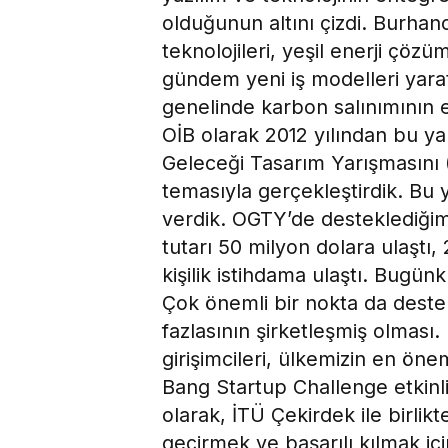
olduğunun altını çizdi. Burha
teknolojileri, yeşil enerji çöz
gündem yeni iş modelleri yaratı
genelinde karbon salınımının e
OİB olarak 2012 yılından bu ya
Geleceği Tasarım Yarışmasını 
temasıyla gerçekleştirdik. Bu y
verdik. OGTY’de desteklediğimi
tutarı 50 milyon dolara ulaştı,
kişilik istihdama ulaştı. Bugü
Çok önemli bir nokta da destek
fazlasının şirketleşmiş olmas
girişimcileri, ülkemizin en önem
Bang Startup Challenge etkinli
olarak, İTÜ Çekirdek ile birlikte
geçirmek ve başarılı kılmak iç