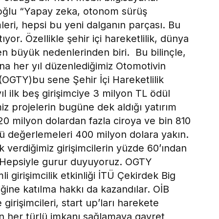
noğlu “Yapay zeka, otonom sürüş
ümleri, hepsi bu yeni dalganın parçası. Bu
yor. Özellikle şehir içi hareketlilik, dünya
n büyük nedenlerinden biri. Bu bilinçle,
na her yıl düzenlediğimiz Otomotivin
(OGTY)bu sene Şehir İçi Hareketlilik
ıl ilk beş girişimciye 3 milyon TL ödül
z projelerin bugüne dek aldığı yatırım
 20 milyon dolardan fazla ciroya ve bin 810
nkü değerlemeleri 400 milyon dolara yakın.
 verdiğimiz girişimcilerin yüzde 60’ından
ı. Hepsiyle gurur duyuyoruz. OGTY
li girişimcilik etkinliği İTÜ Çekirdek Big
ğine katılma hakkı da kazandılar. OİB
 girişimcileri, start up’ları harekete
in her türlü imkanı sağlamaya gayret