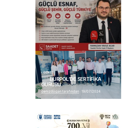
(başlıksız)
Alaattin Karahan tarafından
14/07/2026
GENEL
BURPOL’DE SERTİFİKA
GURURU
denizdogan tarafından
19/07/2024