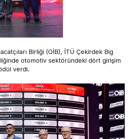
catçıları Birliği (OİB), İTÜ Çekirdek Big
iğinde otomotiv sektöründeki dört girişim
dül verdi.