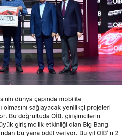
isinin dünya çapında mobilite
 olmasını sağlayacak yenilikçi projeleri
r. Bu doğrultuda OİB, girişimcilerin
yük girişimcilik etkinliği olan Big Bang
ından bu yana ödül veriyor. Bu yıl OİB’in 2