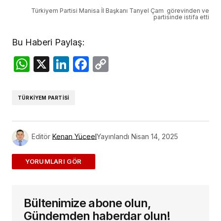
Türkiyem Partisi Manisa İl Başkanı Tanyel Çam görevinden ve
partisinde istifa etti
Bu Haberi Paylaş:
WhatsApp
X
LinkedIn
Facebook
Copy
Link
TÜRKIYEM PARTISI
Editör
Kenan Yüceel
Yayınlandı
Nisan 14, 2025
ADD A COMMENT
Bültenimize abone olun,
E-posta adresiniz yayınlanmayacak.
Gerekli
alanlar
*
ile işaretlenmişlerdir
Gündemden haberdar olun!