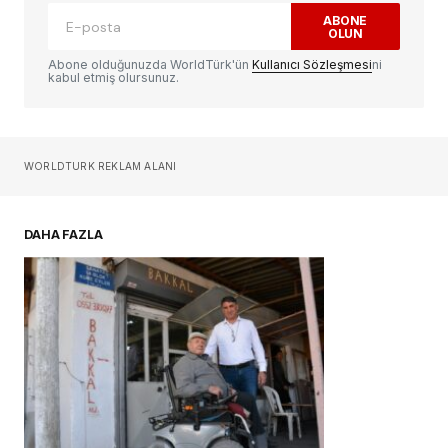
ABONE
OLUN
Yorum
*
Abone olduğunuzda WorldTürk'ün
Kullanıcı Sözleşmesi
ni
kabul etmiş olursunuz.
Sizin adınız
*
WORLDTURK REKLAM ALANI
E-postanız
*
DAHA FAZLA
Daha sonraki yorumlarımda kullanılması için
adım, e-posta adresim ve site adresim bu
tarayıcıya kaydedilsin.