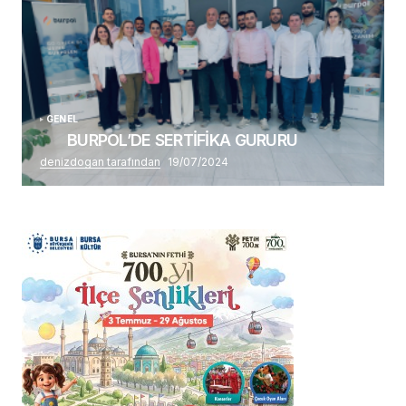
GENEL
BURPOL’DE SERTİFİKA GURURU
denizdogan tarafından
19/07/2024