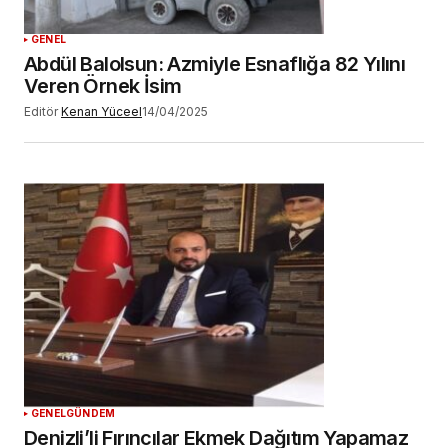
YORUM GÖNDER
GENEL
Abdül Balolsun: Azmiyle Esnaflığa 82 Yılını
Veren Örnek İsim
Editör
Kenan Yüceel
14/04/2025
GENEL
GÜNDEM
Denizli’li Fırıncılar Ekmek Dağıtım Yapamaz