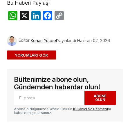
Bu Haberi Paylaş:
WhatsApp
X
LinkedIn
Facebook
Copy
Link
Editör
Kenan Yüceel
Yayınlandı
Haziran 02, 2026
ADD A COMMENT
Bültenimize abone olun,
E-posta adresiniz yayınlanmayacak.
Gerekli
alanlar
*
ile işaretlenmişlerdir
Gündemden haberdar olun!
ABONE
OLUN
Yorum
*
Abone olduğunuzda WorldTürk'ün
Kullanıcı Sözleşmesi
ni
kabul etmiş olursunuz.