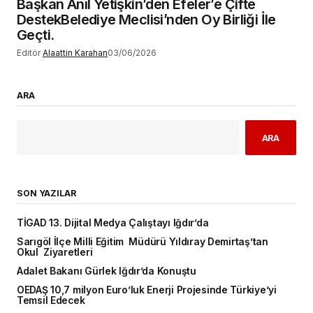
Başkan Anıl Yetişkin’den Efeler’e Çifte
DestekBelediye Meclisi’nden Oy Birliği İle
Geçti.
Editör
Alaattin Karahan
03/06/2026
ARA
ARA
SON YAZILAR
TİGAD 13. Dijital Medya Çalıştayı Iğdır’da
Sarıgöl İlçe Milli Eğitim Müdürü Yıldıray Demirtaş’tan
Okul Ziyaretleri
Adalet Bakanı Gürlek Iğdır’da Konuştu
OEDAŞ 10,7 milyon Euro’luk Enerji Projesinde Türkiye’yi
Temsil Edecek