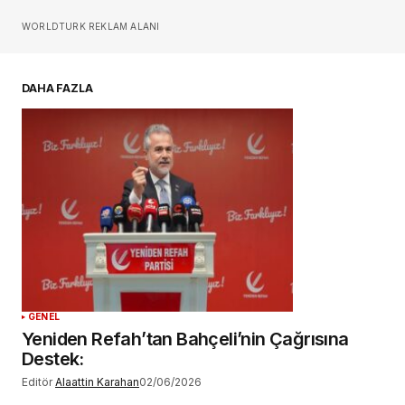
Sizin adınız
*
WORLDTURK REKLAM ALANI
E-postanız
*
DAHA FAZLA
Daha sonraki yorumlarımda kullanılması için
adım, e-posta adresim ve site adresim bu
tarayıcıya kaydedilsin.
YORUM GÖNDER
GENEL
Yeniden Refah’tan Bahçeli’nin Çağrısına
Destek:
Editör
Alaattin Karahan
02/06/2026