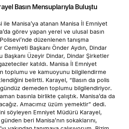
yel Basın Mensuplarıyla Buluştu
ile Manisa’ya atanan Manisa İl Emniyet
’da görev yapan yerel ve ulusal basın
. Polisevi’nde düzenlenen tanışma
r Cemiyeti Başkanı Önder Aydın, Dindar
 Başkanı Üzeyir Dindar, Dindar Şirketler
zeteciler katıldı. Manisa İl Emniyet
ın toplumu ve kamuoyunu bilgilendirme
endiğini belirtti. Karayel, “Basın da polis
 gündüz demeden toplumu bilgilendiriyor.
man basınla birlikte çalıştık. Manisa’da da
apacağız. Amacımız üzüm yemektir” dedi.
ni söyleyen Emniyet Müdürü Karayel,
günden beri Manisa’nın sokaklarını,
’yı yakından tanımaya çalışıyorum. Bizim