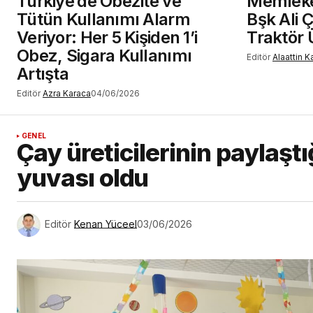
Türkiye’de Obezite ve
Memleket
Tütün Kullanımı Alarm
Bşk Ali 
Veriyor: Her 5 Kişiden 1’i
Traktör 
Obez, Sigara Kullanımı
Editör
Alaattin 
Artışta
Editör
Azra Karaca
04/06/2026
GENEL
Çay üreticilerinin paylaşt
yuvası oldu
Editör
Kenan Yüceel
03/06/2026