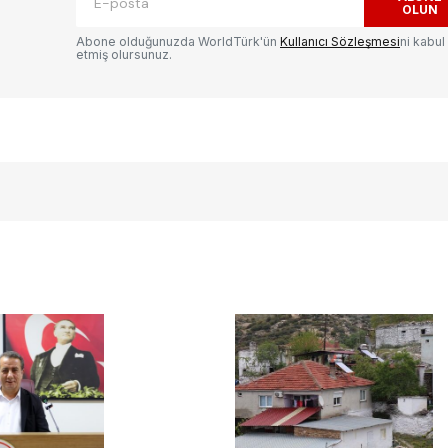
OLUN
Abone olduğunuzda WorldTürk'ün
Kullanıcı Sözleşmesi
ni kabul
etmiş olursunuz.
E-postanız
*
ılması
te
.