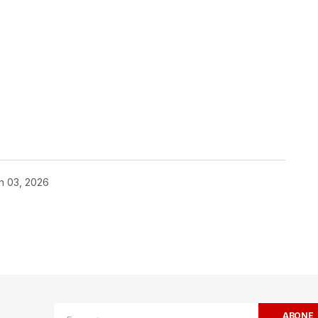
ok
n 03, 2026
ak.
Gerekli alanlar
*
ile işaretlenmişlerdir
ABONE