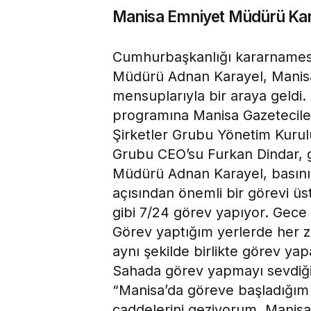
Manisa Emniyet Müdürü Kara
Cumhurbaşkanlığı kararnamesi 
Müdürü Adnan Karayel, Manisa
mensuplarıyla bir araya geldi
programına Manisa Gazetecile
Şirketler Grubu Yönetim Kurulu
Grubu CEO’su Furkan Dindar, ga
Müdürü Adnan Karayel, basın
açısından önemli bir görevi üstl
gibi 7/24 görev yapıyor. Gece
Görev yaptığım yerlerde her za
aynı şekilde birlikte görev y
Sahada görev yapmayı sevdiği
“Manisa’da göreve başladığım 
caddelerini geziyorum. Manisa