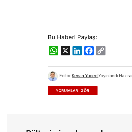
Bu Haberi Paylaş:
WhatsApp
X
LinkedIn
Facebo
Copy
Link
Editör
Kenan Yüceel
Yayınlandı
Hazira
ADD A COMMENT
E-posta adresiniz yayınlanmayac