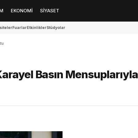
M
EKONOMİ
SİYASET
siteler
Fuarlar
Etkinlikler
Stüdyolar
tu
arayel Basın Mensuplarıyla