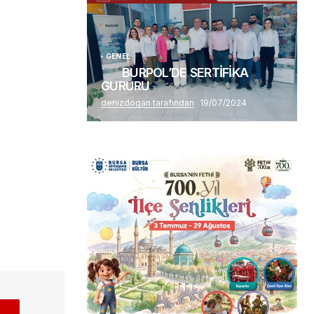
GENEL
BURPOL’DE SERTİFİKA
GURURU
denizdogan tarafından
19/07/2024