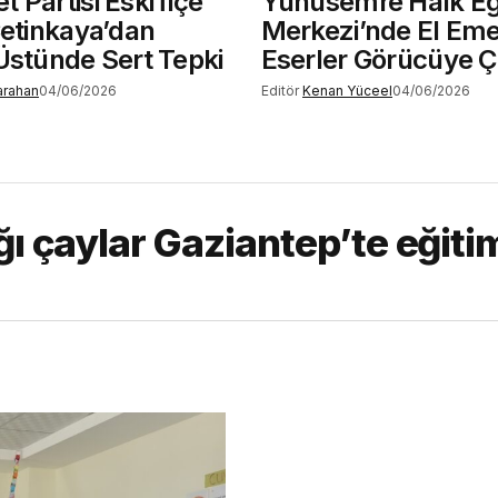
 Partisi Eski İlçe
Yunusemre Halk Eğ
Çetinkaya’dan
Merkezi’nde El Eme
Üstünde Sert Tepki
Eserler Görücüye Çı
Karahan
04/06/2026
Editör
Kenan Yüceel
04/06/2026
ığı çaylar Gaziantep’te eğiti