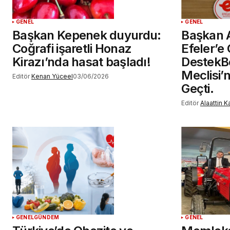
GENEL
GENEL
Başkan Kepenek duyurdu:
Başkan A
Coğrafi işaretli Honaz
Efeler’e 
Kirazı’nda hasat başladı!
DestekB
Meclisi’n
Editör
Kenan Yüceel
03/06/2026
Geçti.
Editör
Alaattin 
GENEL
GÜNDEM
GENEL