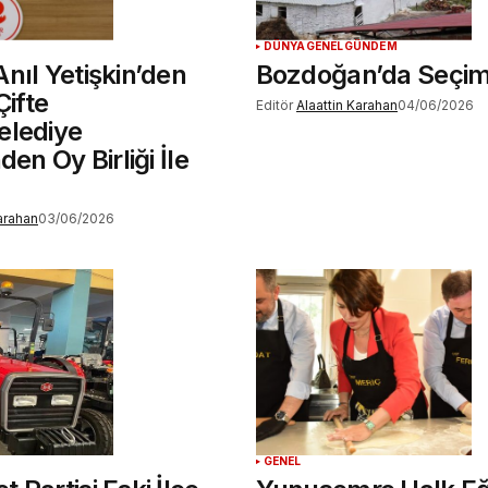
DÜNYA
GENEL
GÜNDEM
nıl Yetişkin’den
Bozdoğan’da Seçim
Çifte
Editör
Alaattin Karahan
04/06/2026
elediye
den Oy Birliği İle
Karahan
03/06/2026
GENEL