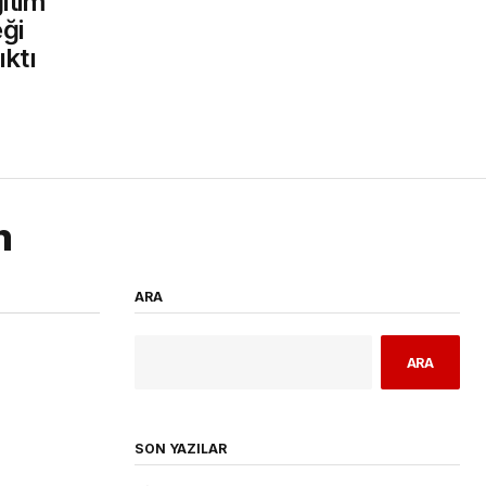
itim
ği
ktı
m
ARA
ARA
SON YAZILAR