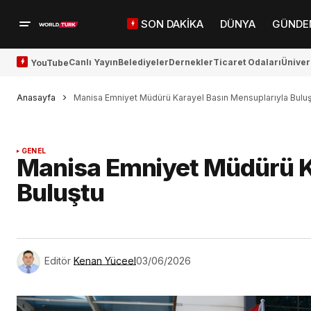
SON DAKİKA
DÜNYA
GÜNDE
Canlı Yayın
Belediyeler
Dernekler
Ticaret Odaları
Üniver
YouTube
Anasayfa
Manisa Emniyet Müdürü Karayel Basın Mensuplarıyla Buluş
GENEL
Manisa Emniyet Müdürü K
Buluştu
Editör
Kenan Yüceel
03/06/2026