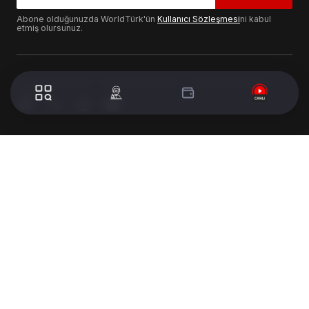
Abone olduğunuzda WorldTürk'ün
Kullanıcı Sözleşmesi
ni kabul
etmiş olursunuz.
© 2024 WorldTurk. Tüm Hakları Saklıdır. - Tasarım & Geliştirme :
Volion's