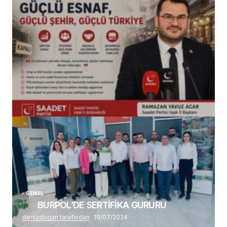
(başlıksız)
Alaattin Karahan tarafından
14/07/2026
GENEL
BURPOL’DE SERTİFİKA GURURU
denizdogan tarafından
19/07/2024