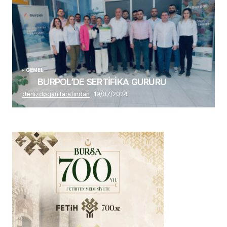
GENEL
BURPOL’DE SERTİFİKA GURURU
denizdogan tarafından
19/07/2024