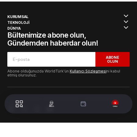
KURUMSAL
TEKNOLOJİ
DÜNYA
Bültenimize abone olun,
Gündemden haberdar olun!
ABONE
OLUN
Abone olduğunuzda WorldTürk'ün
Kullanıcı Sözleşmesi
ni kabul
etmiş olursunuz.
© 2024 WorldTurk. Tüm Hakları Saklıdır. - Tasarım & Geliştirme :
Volion's