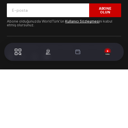
ABONE
OLUN
Abone olduğunuzda WorldTürk'ün
Kullanıcı Sözleşmesi
ni kabul
etmiş olursunuz.
© 2024 WorldTurk. Tüm Hakları Saklıdır. - Tasarım & Geliştirme :
Volion's