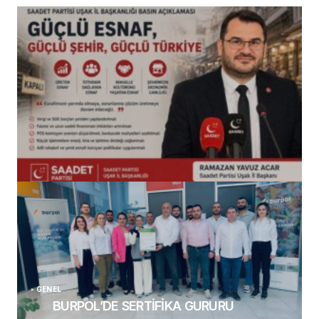
(başlıksız)
Alaattin Karahan tarafından
14/07/2026
GENEL
BURPOL’DE SERTİFİKA GURURU