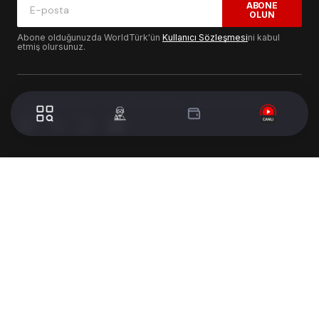
ABONE
OLUN
Abone olduğunuzda WorldTürk'ün
Kullanıcı Sözleşmesi
ni kabul
etmiş olursunuz.
© 2024 WorldTurk. Tüm Hakları Saklıdır. - Tasarım & Geliştirme :
Volion's