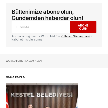
Bültenimize abone olun,
E-posta adresiniz yayınlanmayacak.
Gerekli
alanlar
*
ile işaretlenmişlerdir
Gündemden haberdar olun!
ABONE
OLUN
Yorum
*
Abone olduğunuzda WorldTürk'ün
Kullanıcı Sözleşmesi
ni
kabul etmiş olursunuz.
Sizin adınız
*
WORLDTURK REKLAM ALANI
E-postanız
*
DAHA FAZLA
Daha sonraki yorumlarımda kullanılması için
adım, e-posta adresim ve site adresim bu
tarayıcıya kaydedilsin.