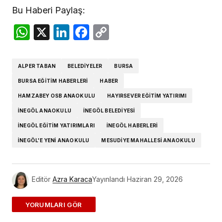
Bu Haberi Paylaş:
WhatsApp
X
LinkedIn
Facebook
Copy
Link
ALPER TABAN
BELEDIYELER
BURSA
BURSA EĞITIM HABERLERI
HABER
HAMZABEY OSB ANAOKULU
HAYIRSEVER EĞITIM YATIRIMI
İNEGÖL ANAOKULU
INEGÖL BELEDIYESI
İNEGÖL EĞITIM YATIRIMLARI
İNEGÖL HABERLERI
İNEGÖL'E YENI ANAOKULU
MESUDIYE MAHALLESI ANAOKULU
Editör
Azra Karaca
Yayınlandı
Haziran 29, 2026
ADD A COMMENT