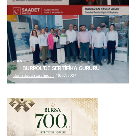
(başlıksız)
Alaattin Karahan tarafından
14/07/2026
GENEL
BURPOL’DE SERTİFİKA GURURU
denizdogan tarafından
19/07/2024