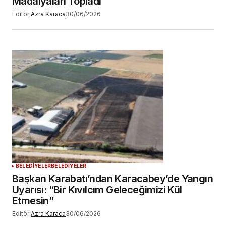
Madalyaları Topladı
Editör
Azra Karaca
30/06/2026
BELEDİYELER
BELEDİYELER
Başkan Karabatı’ndan Karacabey’de Yangın
Uyarısı: “Bir Kıvılcım Geleceğimizi Kül
Etmesin”
Editör
Azra Karaca
30/06/2026